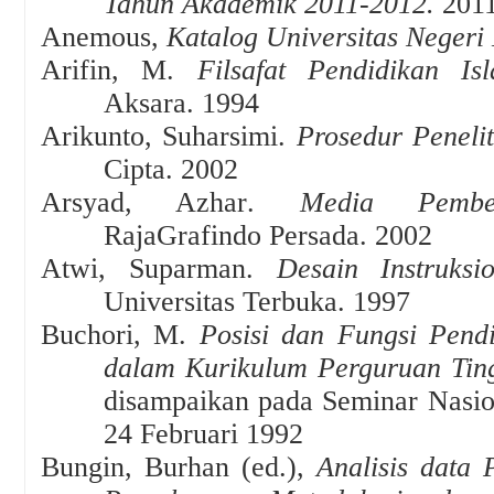
Tahun Akademik 2011-2012.
201
Anemous,
Katalog Universitas Negeri
Arifin, M.
Filsafat Pendidikan Is
Aksara
.
1994
Arikunto, Suharsimi
.
Prosedur Penelit
Cipta
.
2002
Arsyad, Azhar
.
Media Pembel
RajaGrafindo Persada
.
2002
Atwi, Suparman
.
Desain Instruksio
Universitas Terbuka
.
1997
Buchori, M.
Posisi dan Fungsi Pend
dalam Kurikulum Perguruan Ti
disampaikan pada Seminar Nasio
24 Februari 1992
Bungin
,
Burhan (ed.),
Analisis data P