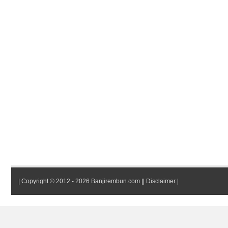
|
Copyright © 2012 - 2026 Banjirembun.com
||
Disclaimer
|