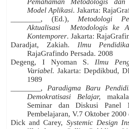
Pemahaman Metodologis dan 
Model Aplikasi
.
Jakarta: RajaGra
________,
(Ed.),
Metodologi Pen
Aktualisasi
Metodologis ke 
Kontemporer
.
Jakarta: RajaGrafi
Daradjat, Zakiah
.
Ilmu Pendidik
RajaGrafindo Persada
.
2008
Degeng, I Nyoman S.
Ilmu Peng
Variabel.
Jakarta: Depdikbud, 
1989
________
,
Paradigma Baru Pendid
Demokratisasi Belajar,
makala
Seminar dan Diskusi Panel N
Pembelajaran,
V.7 Oktober 2000
Dick and Carey,
Systemic Design Ins