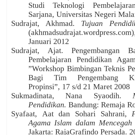
Studi Teknologi Pembelajar
Sarjana, Universitas Negeri Mal
Sudrajat, Akhmad
.
Tujuan Pendidi
(akhmadsudrajat.wordpress.com),
Januari 2012
Sudrajat, Ajat
.
Pengembangan Ba
Pembelajaran Pendidikan Aga
”Workshop Bimbingan Teknis P
Bagi Tim Pengembang Kurik
Propinsi”, 17 s/d 21 Maret 2008
Sukmadinata, Nana Syaodih
.
Pendidikan
.
Bandung: Remaja Ro
Syafaat
,
Aat dan Sohari Sahrani,
Agama Islam dalam Mencegah 
Jakarta: RajaGrafindo Persada
.
2