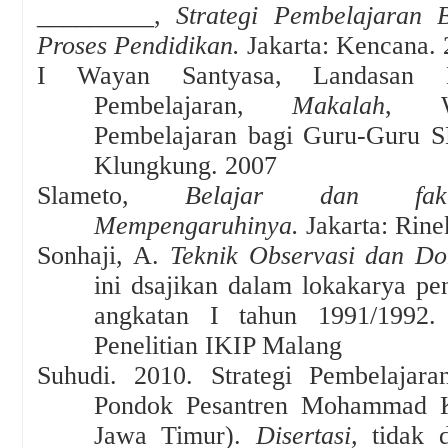
_________,
Strategi Pembelajaran
Proses Pendidikan.
Jakarta: Kencana.
I Wayan Santyasa, Landasan K
Pembelajaran,
Makalah
, W
Pembelajaran bagi Guru-Guru 
Klungkung
.
2007
Slameto,
Belajar dan fakt
Mempengaruhiny
a.
J
akarta: Rine
Sonhaji, A.
Teknik Observasi dan Do
ini dsajikan dalam lokakarya pen
angkatan I tahun 1991/1992.
Penelitian IKIP Malang
Suhudi. 2010.
Strategi Pembelaja
Pondok Pesantren Mohammad Kh
Jawa Timur).
Disertasi,
tidak d