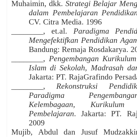
Muhaimin, dkk.
Strategi Belajar Men
dalam Pembelajaran Pendidik
CV. Citra Media. 1996
________
, et.al.
Paradigma Pendi
Mengefektifkan Pendidikan Agam
Bandung: Remaja Rosdakarya
.
2
________
,
Pengembangan Kurikulum
Islam di Sekolah, Madrasah da
Jakarta: PT. RajaGrafindo Persad
________,
Rekonstruksi Pendid
Paradigma Pengembang
Kelembagaan, Kurikulum 
Pembelajaran
.
Jakarta: PT. Ra
2009
Mujib, Abdul dan Jusuf Mudzakk