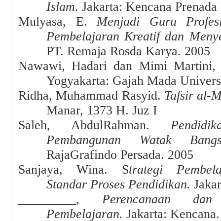
Islam
. Jakarta: Kencana Prenada
Mulyasa
, E.
Menjadi Guru Profes
Pembelajaran Kreatif dan Meny
PT. Remaja Rosda Karya
.
2005
Nawawi
,
Hadari dan Mimi Martini
Yogyakarta: Gajah Mada Universi
Ridha, Muhammad Rasyid.
Tafsi
r al-
Manar, 1373 H
.
Juz I
Saleh, AbdulRahman.
Pendid
Pembangunan Watak Bangs
RajaGrafindo Persada. 2005
Sanjaya, Wina
.
S
trategi Pembela
Standar Proses Pendidikan
.
Jaka
_________,
Perencanaan dan
Pembelajaran.
Jakarta: Kencana.