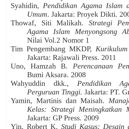
Syahidin,
Pendidikan Agama Islam d
Umum
.
Jakarta: Proyek Dikti
.
20
Thowaf, Siti Malikah
.
Strategi Pe
Agama Islam Menyongsong A
Nilai Vol.2 Nomor 1
Tim Pengembang MKDP,
Kurikulum
Jakarta: Rajawali Press. 2011
Uno, Hamzah B.
Perencanaan Pem
Bumi Aksara
.
2008
Wahyuddin dkk.,
Pendidikan A
Perguruan Tinggi
.
Jakarta: PT. G
Yamin
,
Martinis dan Maisah
.
Manaje
Kelas: Strategi Meningkatkan
Jakarta: GP Press
.
2009
Yin, Robert K.
Studi Kasus: Desain