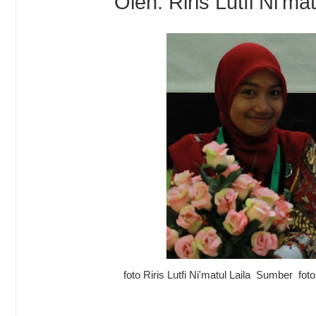
Oleh: Riris Lutfi Ni'mat
foto Riris Lutfi Ni'matul Laila Sumber fot