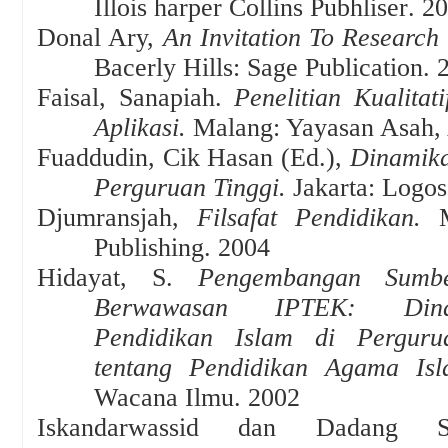
Illois harper Collins Pubhliser
.
20
Donal Ary,
An Invitation To Research 
Bacerly Hills: Sage Publication
.
Faisal, Sanapiah
.
Penelitian Kualita
Aplikasi
.
Malang: Yayasan Asah, 
Fuaddudin, Cik Hasan (Ed.),
Dinamika
Perguruan Tinggi.
Jakarta: Logo
Djumransjah,
Filsafat Pendidikan.
Publishing. 2004
Hidayat, S.
Pengembangan Sumb
Berwawasan IPTEK: Dina
Pendidikan Islam di Pergur
tentang Pendidikan Agama Is
Wacana Ilmu
.
2002
Iskandarwassid dan Dadang 