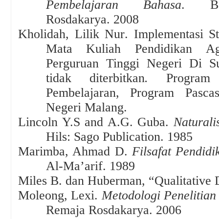
Pembelajaran Bahasa
. Ba
Rosdakarya. 2008
Kholidah,
Lilik Nur
.
Implementasi St
Mata Kuliah Pendidikan A
Perguruan Tinggi Negeri Di S
tidak diterbitkan
.
Program
Pembelajaran, Program Pascasa
Negeri Malang.
Lincoln Y.S and A.G. Guba.
Naturali
Hils: Sago Publication
.
1985
Marimba, Ahmad D.
Filsafat Pendidi
Al-Ma’arif
.
1989
Miles B. dan Huberman, “Qualitative 
Moleong, Lexi
.
Metodologi Penelitian 
Remaja Rosdakarya
.
2006