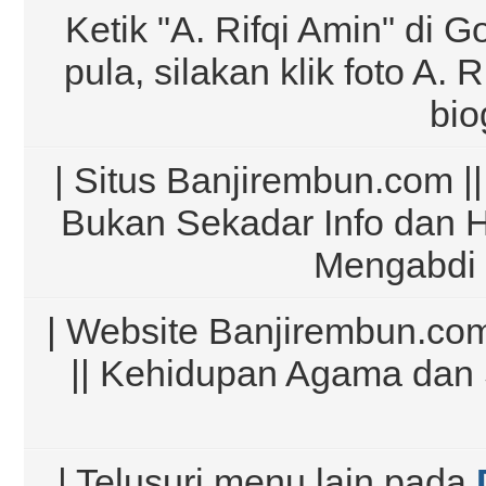
Ketik "A. Rifqi Amin" di G
pula, silakan klik foto A.
bio
| Situs Banjirembun.com ||
Bukan Sekadar Info dan 
Mengabdi 
| Website Banjirembun.com
|| Kehidupan Agama dan 
| Telusuri menu lain pada