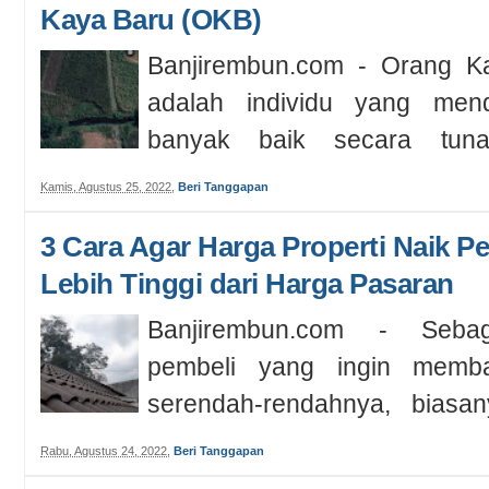
Kaya Baru (OKB)
Banjirembun.com - Orang K
adalah individu yang me
banyak baik secara tun
tabungan di ban...
Kamis, Agustus 25, 2022
,
Beri Tanggapan
3 Cara Agar Harga Properti Naik P
Lebih Tinggi dari Harga Pasaran
Banjirembun.com - Seb
pembeli yang ingin memb
serendah-rendahnya, biasan
juga ingin mel...
Rabu, Agustus 24, 2022
,
Beri Tanggapan