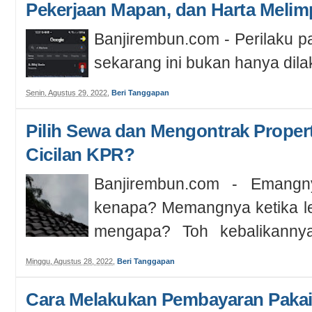
Pekerjaan Mapan, dan Harta Meli
Banjirembun.com - Perilaku pa
sekarang ini bukan hanya dila
reuni, bertamu/berkunjung, me
Senin, Agustus 29, 2022
,
Beri Tanggapan
Pilih Sewa dan Mengontrak Properti
Cicilan KPR?
Banjirembun.com - Emang
kenapa? Memangnya ketika le
mengapa? Toh kebalikanny
jaminan ...
Minggu, Agustus 28, 2022
,
Beri Tanggapan
Cara Melakukan Pembayaran Pakai