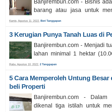
Banjirembun.com - Bisnis adal
barang atau jasa untuk men
setiap transaksinya. Istilah bis
Kamis, Agustus 11, 2022
,
Beri Tanggapan
3 Kerugian Punya Tanah Luas di 
Banjirembun.com - Menjadi t
lahan minimal 1 hektar (10.
impian banyak orang. Entah itu
Rabu, Agustus 10, 2022
,
2 Tanggapan
5 Cara Memperoleh Untung Besar da
beli Properti
Banjirembun.com - Dalam 
dikenal tiga istilah untuk me