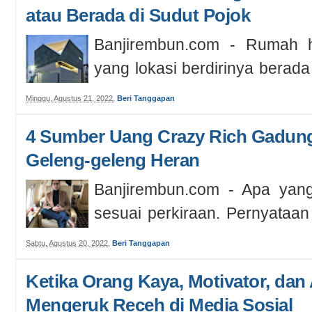
atau Berada di Sudut Pojok
Banjirembun.com - Rumah 
yang lokasi berdirinya berada 
ujung sisi persimpangan yang 
Minggu, Agustus 21, 2022
,
Beri Tanggapan
4 Sumber Uang Crazy Rich Gadung
Geleng-geleng Heran
Banjirembun.com - Apa yang 
sesuai perkiraan. Pernyataa
sebuah pesan penting, supaya t
Sabtu, Agustus 20, 2022
,
Beri Tanggapan
Ketika Orang Kaya, Motivator, dan
Mengeruk Receh di Media Sosial