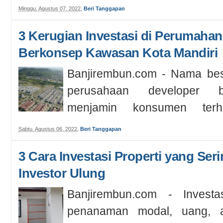
atau capaian. Yakni meliputi un
Minggu, Agustus 07, 2022
,
Beri Tanggapan
3 Kerugian Investasi di Perumaha
Berkonsep Kawasan Kota Mandiri
Banjirembun.com - Nama bes
perusahaan developer 
menjamin konsumen terhi
penipuan. Termas...
Sabtu, Agustus 06, 2022
,
Beri Tanggapan
3 Cara Investasi Properti yang Ser
Investor Ulung
Banjirembun.com - Investa
penanaman modal, uang, a