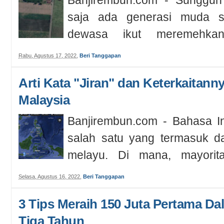
saja ada generasi muda 
dewasa ikut meremehkan
Meskipun itu, ...
Rabu, Agustus 17, 2022
,
Beri Tanggapan
Arti Kata "Jiran" dan Keterkaitan
Malaysia
Banjirembun.com - Bahasa I
salah satu yang termasuk d
melayu. Di mana, mayorit
Sumate...
Selasa, Agustus 16, 2022
,
Beri Tanggapan
3 Tips Meraih 150 Juta Pertama D
Tiga Tahun