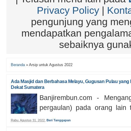
Privacy Policy
|
Kont
pengunjung yang meng
mendapatkan pengalaman
sebaiknya gun
Beranda
»
Arsip untuk Agustus 2022
Ada Masjid dan Berbahasa Melayu, Gugusan Pulau yang Di
Dekat Sumatera
Banjirembun.com - Mengan
pergaulan) pada orang lain te
wawasannya ternyata cuma leve
Rabu, Agustus 31, 2022
,
Beri Tanggapan