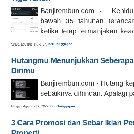
Banjirembun.com - Kehid
bawah 35 tahunan teranca
ketika tetap termanjakan ke
janji d...
Senin, Agustus 15, 2022
,
Beri Tanggapan
Hutangmu Menunjukkan Seberapa 
Dirimu
Banjirembun.com - Hutang k
sebaiknya dihindari. Apalagi 
serta keluarga sendiri. Alasan
Minggu, Agustus 14, 2022
,
Beri Tanggapan
3 Cara Promosi dan Sebar Iklan Pe
Properti