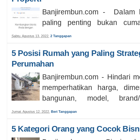
Banjirembun.com - Dalam bi
paling penting bukan cuma 
mencari aset di lokasi tepat de
Sabtu, Agustus 13, 2022
,
2 Tanggapan
5 Posisi Rumah yang Paling Strateg
Perumahan
Banjirembun.com - Hindari 
memperhatikan harga, dimen
bangunan, model, brand
maupun l...
Jumat, Agustus 12, 2022
,
Beri Tanggapan
5 Kategori Orang yang Cocok Bisni