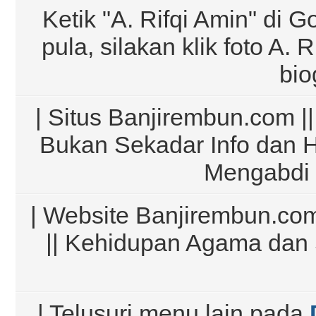
Ketik "A. Rifqi Amin" di G
pula, silakan klik foto A.
bio
| Situs Banjirembun.com ||
Bukan Sekadar Info dan 
Mengabdi 
| Website Banjirembun.com
|| Kehidupan Agama dan 
| Telusuri menu lain pada