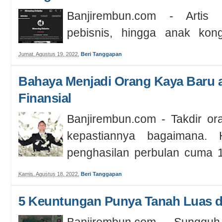
Banjirembun.com - Artis te
pebisnis, hingga anak kon
merintis hidup "mandiri" keba
Jumat, Agustus 19, 2022
,
Beri Tanggapan
Bahaya Menjadi Orang Kaya Baru
Finansial
Banjirembun.com - Takdir or
kepastiannya bagaimana. H
penghasilan perbulan cuma 1
a...
Kamis, Agustus 18, 2022
,
Beri Tanggapan
5 Keuntungan Punya Tanah Luas d
Banjirembun.com - Sungguh 