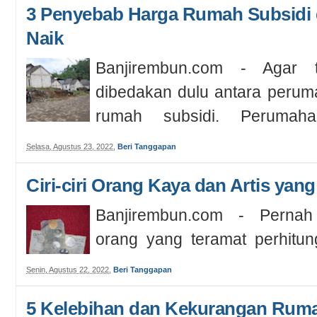
3 Penyebab Harga Rumah Subsidi 
Naik
Banjirembun.com - Agar t
dibedakan dulu antara perum
rumah subsidi. Perumaha
kawasan hun...
Selasa, Agustus 23, 2022
,
Beri Tanggapan
Ciri-ciri Orang Kaya dan Artis ya
Banjirembun.com - Perna
orang yang teramat perhitun
duitan? Malahan "hanya" receh
Senin, Agustus 22, 2022
,
Beri Tanggapan
5 Kelebihan dan Kekurangan Ruma