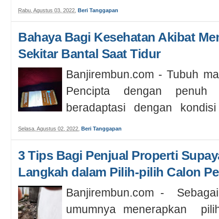
pantas dijadikan kesimpulan pe
Rabu, Agustus 03, 2022
,
Beri Tanggapan
Bahaya Bagi Kesehatan Akibat Men
Sekitar Bantal Saat Tidur
Banjirembun.com - Tubuh ma
Pencipta dengan penuh 
beradaptasi dengan kondisi 
Bayangka...
Selasa, Agustus 02, 2022
,
Beri Tanggapan
3 Tips Bagi Penjual Properti Supay
Langkah dalam Pilih-pilih Calon P
Banjirembun.com - Sebaga
umumnya menerapkan pilih-