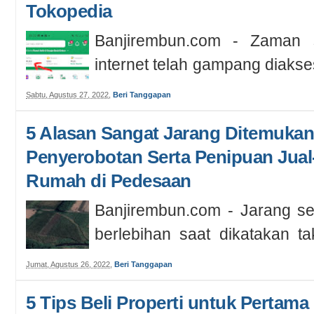
Tokopedia
Banjirembun.com - Zaman
internet telah gampang diakse
murah tetapi masih saja ada y
Sabtu, Agustus 27, 2022
,
Beri Tanggapan
5 Alasan Sangat Jarang Ditemuka
Penyerobotan Serta Penipuan Jual
Rumah di Pedesaan
Banjirembun.com - Jarang se
berlebihan saat dikatakan t
penipuan dan kasus penyerobo
Jumat, Agustus 26, 2022
,
Beri Tanggapan
5 Tips Beli Properti untuk Pertama