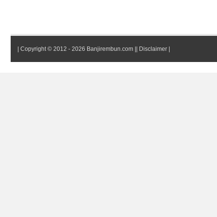
|
Copyright © 2012 - 2026 Banjirembun.com
||
Disclaimer
|