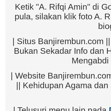
Ketik "A. Rifqi Amin" di G
pula, silakan klik foto A.
bio
| Situs Banjirembun.com ||
Bukan Sekadar Info dan 
Mengabdi 
| Website Banjirembun.com
|| Kehidupan Agama dan 
| Telusuri menu lain pada