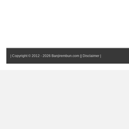
|
Copyright © 2012 - 2026 Banjirembun.com
||
Disclaimer
|