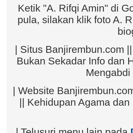
Ketik "A. Rifqi Amin" di G
pula, silakan klik foto A.
bio
| Situs Banjirembun.com ||
Bukan Sekadar Info dan 
Mengabdi 
| Website Banjirembun.com
|| Kehidupan Agama dan 
| Telusuri menu lain pada