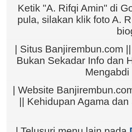
Ketik "A. Rifqi Amin" di G
pula, silakan klik foto A.
bio
| Situs Banjirembun.com ||
Bukan Sekadar Info dan 
Mengabdi 
| Website Banjirembun.com
|| Kehidupan Agama dan 
| Telusuri menu lain pada