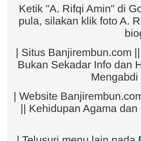
Ketik "A. Rifqi Amin" di G
pula, silakan klik foto A.
bio
| Situs Banjirembun.com ||
Bukan Sekadar Info dan 
Mengabdi 
| Website Banjirembun.com
|| Kehidupan Agama dan 
| Telusuri menu lain pada