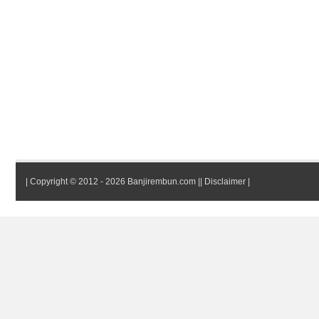
|
Copyright © 2012 - 2026 Banjirembun.com
||
Disclaimer
|