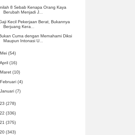
Inilah 8 Sebab Kenapa Orang Kaya
Berubah Menjadi J...
Gaji Kecil Pekerjaan Berat, Bukannya
Berjuang Kera...
Bukan Cuma dengan Memahami Diksi
Maupun Intonasi U...
Mei
(54)
April
(16)
Maret
(10)
Februari
(4)
Januari
(7)
023
(278)
022
(336)
021
(375)
020
(343)