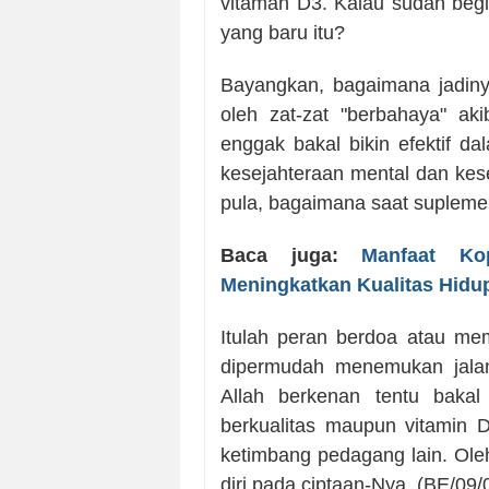
vitaman D3. Kalau sudah beg
yang baru itu?
Bayangkan, bagaimana jadinya
oleh zat-zat "berbahaya" ak
enggak bakal bikin efektif da
kesejahteraan mental dan kese
pula, bagaimana saat suplemen
Baca juga:
Manfaat K
Meningkatkan Kualitas Hidu
Itulah peran berdoa atau me
dipermudah menemukan jalan 
Allah berkenan tentu baka
berkualitas maupun vitamin 
ketimbang pedagang lain. Oleh
diri pada ciptaan-Nya. (BE/09/