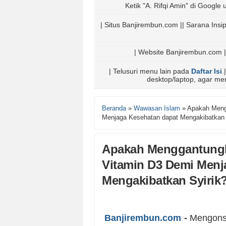
Ketik "A. Rifqi Amin" di Google u
| Situs Banjirembun.com || Sarana Ins
| Website Banjirembun.com |
| Telusuri menu lain pada
Daftar Isi
|
desktop/laptop, agar m
Beranda
»
Wawasan Islam
»
Apakah Meng
Menjaga Kesehatan dapat Mengakibatkan 
Apakah Menggantungk
Vitamin D3 Demi Menj
Mengakibatkan Syirik
Banjirembun.com
-
Mengonsu