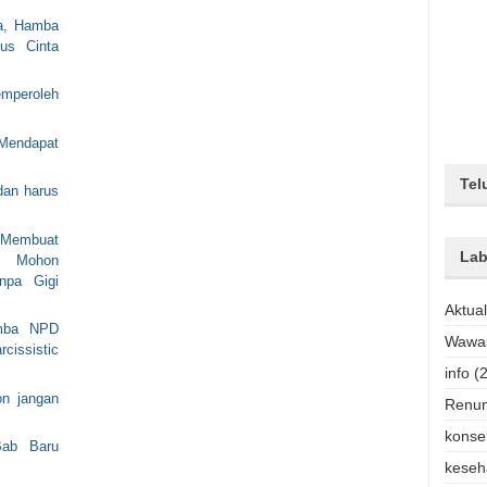
ia, Hamba
us Cinta
mperoleh
 Mendapat
Tel
dan harus
g Membuat
Lab
a Mohon
pa Gigi
Aktual
amba NPD
Wawas
cissistic
info
(
n jangan
Renu
konse
ab Baru
keseh