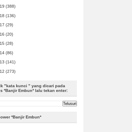
019
(388)
018
(136)
017
(29)
016
(20)
015
(28)
014
(86)
013
(141)
012
(273)
ik "kata kunci " yang dicari pada
us *Banjir Embun* lalu tekan enter:
lower *Banjir Embun*