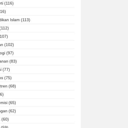
ti
(116)
116)
dikan Islam
(113)
(112)
(107)
an
(102)
ogi
(97)
lanan
(83)
i
(77)
os
(75)
tren
(68)
6)
misi
(65)
ngan
(62)
a
(60)
(59)