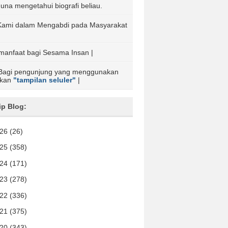
s guna mengetahui biografi beliau.
ta Kami dalam Mengabdi pada Masyarakat
rmanfaat bagi Sesama Insan |
Bagi pengunjung yang menggunakan
akan
"tampilan seluler"
|
ip Blog:
026
(26)
025
(358)
024
(171)
023
(278)
022
(336)
021
(375)
020
(343)