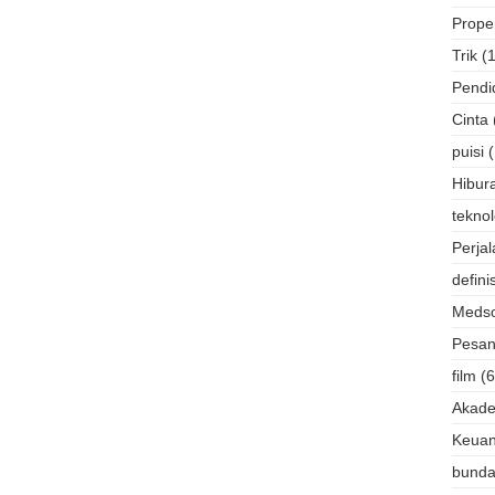
Proper
Trik
(
Pendi
Cinta
puisi
Hibur
teknol
Perja
definis
Meds
Pesan
film
(6
Akade
Keua
bund