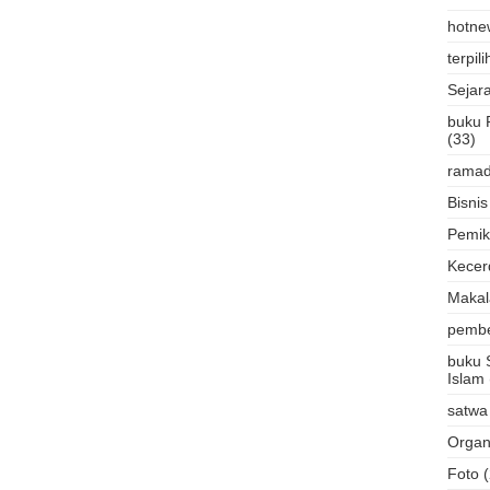
hotne
terpili
Sejar
buku 
(33)
rama
Bisnis
Pemik
Kecer
Makal
pembe
buku 
Islam
satwa
Organ
Foto