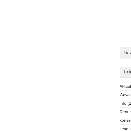
Tel
Lab
Aktual
Wawas
info
(
Renu
konse
keseh