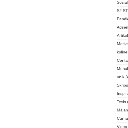
Sosial
S2 ST
Pendi
Adse
Artikel
Motiva
kuline
Cerit
Menul
unik
(
Skrips
Inspir
Tesis
Mala
Curha
Video