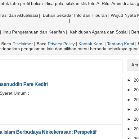
ntuk tahu profil beliau. Bisa pula, silakan klik foto A. Rifqi Amin di ata
iprasi dan Aktualisasi || Bukan Sekadar Info dan Hiburan | Wujud Nya
|
| Ilmu Pengetahuan dan Kearifan || Kehidupan Agama dan Sosial | Be
 Baca
Disclaimer
| Baca
Privacy Policy
|
Kontak Kami
|
Tentang Kami
| 
endapatkan pengalaman lain dan pilihan menu berbeda sebaiknya gun
Ars
►
2
sanuddin Pare Kediri
►
2
yarat Umum :
►
2
►
2
►
2
►
2
Islam Berbudaya Nirkekerasan: Perspektif
►
2