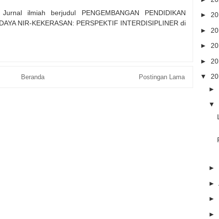
 Jurnal ilmiah berjudul PENGEMBANGAN PENDIDIKAN
►
2
AYA NIR-KEKERASAN: PERSPEKTIF INTERDISIPLINER di
►
2
►
2
►
2
▼
2
Beranda
Postingan Lama
►
▼
►
►
►
►