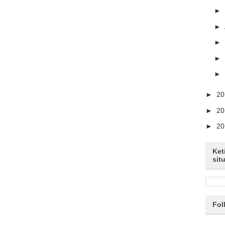
►
►
►
►
►
►
2
►
2
►
2
Ket
sit
Fol