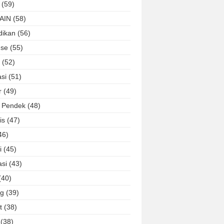
(59)
AIN
(58)
dikan
(56)
nse
(55)
(52)
si
(51)
r
(49)
a Pendek
(48)
is
(47)
46)
i
(45)
asi
(43)
(40)
ng
(39)
t
(38)
(38)