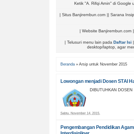
Ketik "A. Rifqi Amin" di Google u
| Situs Banjirembun.com || Sarana Ins
| Website Banjirembun.com |
| Telusuri menu lain pada
Daftar Isi
|
desktop/laptop, agar m
Beranda
»
Arsip untuk November 2015
Lowongan menjadi Dosen STAI Ha
DIBUTUHKAN DOSEN S
Sabtu, November 14, 2015
,
Pengembangan Pendidikan Agama 
Interdisipliner