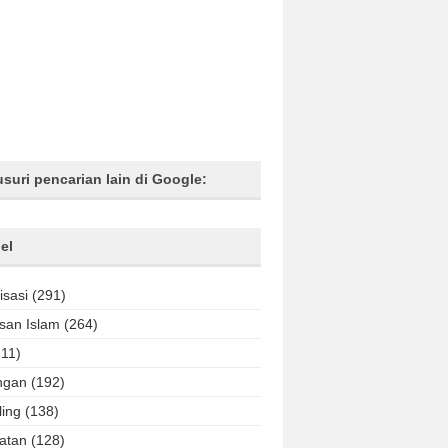
usuri pencarian lain di Google:
el
isasi
(291)
an Islam
(264)
211)
ngan
(192)
ling
(138)
atan
(128)