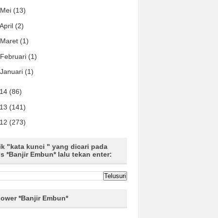
Mei
(13)
April
(2)
Maret
(1)
Februari
(1)
Januari
(1)
014
(86)
013
(141)
012
(273)
ik "kata kunci " yang dicari pada
us *Banjir Embun* lalu tekan enter:
lower *Banjir Embun*