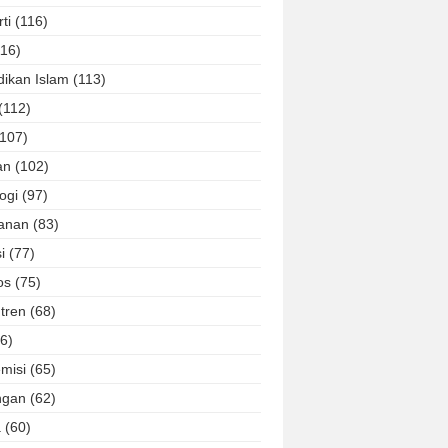
ti
(116)
116)
dikan Islam
(113)
(112)
(107)
an
(102)
ogi
(97)
lanan
(83)
i
(77)
os
(75)
tren
(68)
6)
misi
(65)
ngan
(62)
a
(60)