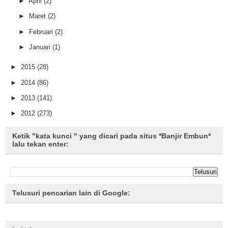
►
April
(2)
►
Maret
(2)
►
Februari
(2)
►
Januari
(1)
►
2015
(28)
►
2014
(86)
►
2013
(141)
►
2012
(273)
Ketik "kata kunci " yang dicari pada situs *Banjir Embun*
lalu tekan enter:
Telusuri pencarian lain di Google: