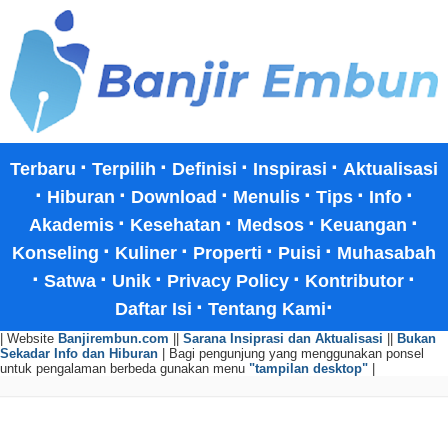
·
·
·
·
Terbaru
Terpilih
Definisi
Inspirasi
Aktualisasi
·
·
·
·
·
·
Hiburan
Download
Menulis
Tips
Info
·
·
·
·
Akademis
Kesehatan
Medsos
Keuangan
·
·
·
·
Konseling
Kuliner
Properti
Puisi
Muhasabah
·
·
·
·
·
Satwa
Unik
Privacy Policy
Kontributor
·
·
Daftar Isi
Tentang Kami
| Website
Banjirembun.com
||
Sarana Insiprasi dan Aktualisasi
||
Bukan
Sekadar Info dan Hiburan
| Bagi pengunjung yang menggunakan ponsel
untuk pengalaman berbeda gunakan menu
"tampilan desktop"
|