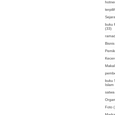
hotne
terpili
Sejar
buku 
(33)
rama
Bisnis
Pemik
Kecer
Makal
pembe
buku 
Islam
satwa
Organ
Foto
Madr