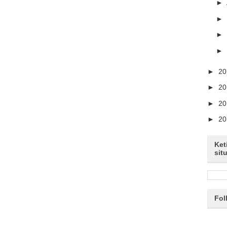
►
►
►
►
►
2
►
2
►
2
►
2
Ket
sit
Fol