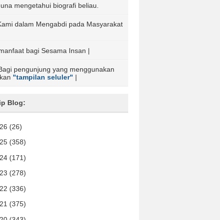
s guna mengetahui biografi beliau.
ta Kami dalam Mengabdi pada Masyarakat
rmanfaat bagi Sesama Insan |
Bagi pengunjung yang menggunakan
akan
"tampilan seluler"
|
ip Blog:
026
(26)
025
(358)
024
(171)
023
(278)
022
(336)
021
(375)
020
(343)