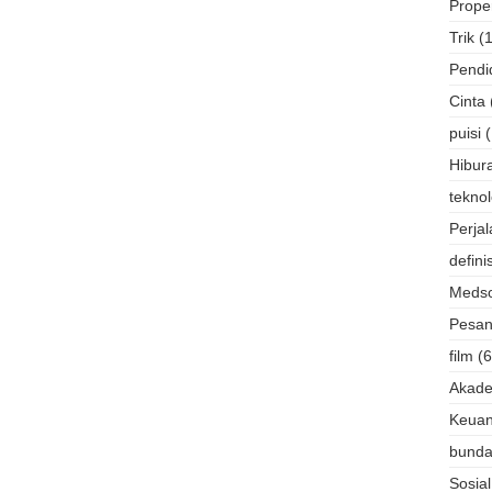
Proper
Trik
(
Pendi
Cinta
puisi
Hibur
teknol
Perja
definis
Meds
Pesan
film
(6
Akade
Keua
bund
Sosial