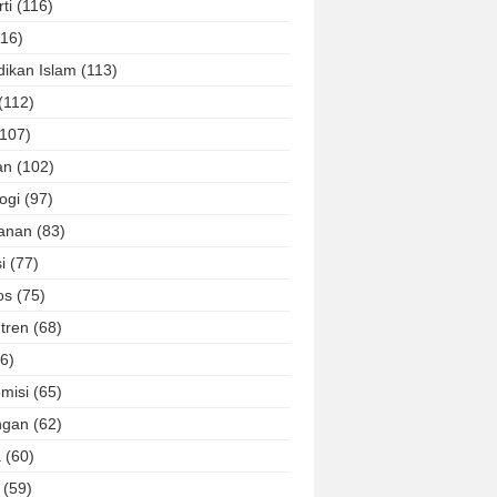
ti
(116)
116)
dikan Islam
(113)
(112)
(107)
an
(102)
ogi
(97)
lanan
(83)
i
(77)
os
(75)
tren
(68)
6)
misi
(65)
ngan
(62)
a
(60)
(59)