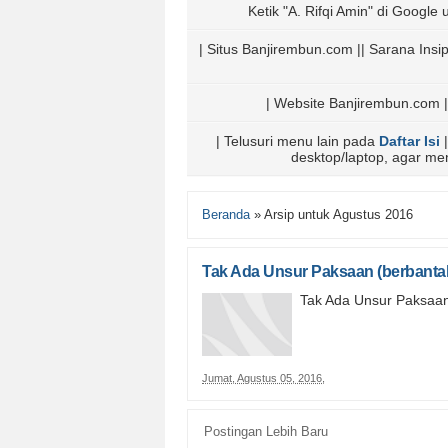
Ketik "A. Rifqi Amin" di Google u
| Situs Banjirembun.com || Sarana Ins
| Website Banjirembun.com |
| Telusuri menu lain pada
Daftar Isi
|
desktop/laptop, agar m
Beranda
»
Arsip untuk Agustus 2016
Tak Ada Unsur Paksaan (berbant
Tak Ada Unsur Paksaa
Jumat, Agustus 05, 2016
,
Postingan Lebih Baru