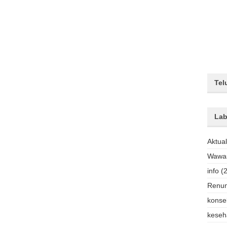
Tel
Lab
Aktual
Wawas
info
(
Renu
konse
keseh