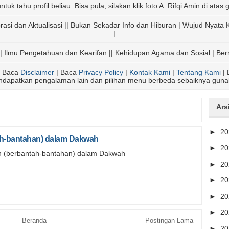
ntuk tahu profil beliau. Bisa pula, silakan klik foto A. Rifqi Amin di ata
iprasi dan Aktualisasi || Bukan Sekadar Info dan Hiburan | Wujud Nya
|
| Ilmu Pengetahuan dan Kearifan || Kehidupan Agama dan Sosial | Be
 Baca
Disclaimer
| Baca
Privacy Policy
|
Kontak Kami
|
Tentang Kami
| 
endapatkan pengalaman lain dan pilihan menu berbeda sebaiknya gun
Ars
►
2
ah-bantahan) dalam Dakwah
►
2
n (berbantah-bantahan) dalam Dakwah
►
2
►
2
►
2
►
2
Beranda
Postingan Lama
►
2