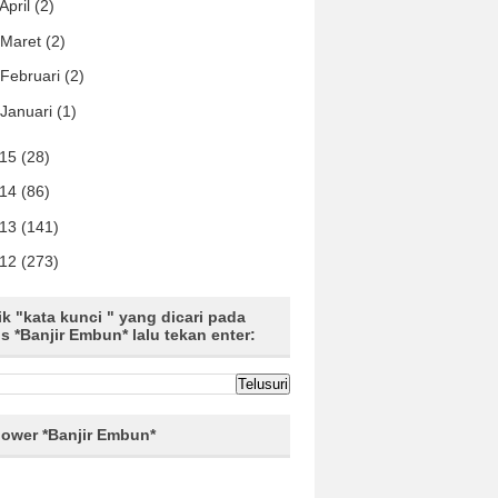
April
(2)
Maret
(2)
Februari
(2)
Januari
(1)
015
(28)
014
(86)
013
(141)
012
(273)
ik "kata kunci " yang dicari pada
us *Banjir Embun* lalu tekan enter:
lower *Banjir Embun*