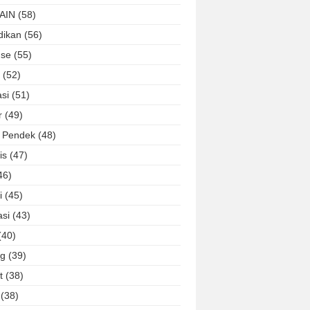
AIN
(58)
dikan
(56)
nse
(55)
(52)
si
(51)
r
(49)
a Pendek
(48)
is
(47)
46)
i
(45)
asi
(43)
(40)
ng
(39)
t
(38)
(38)