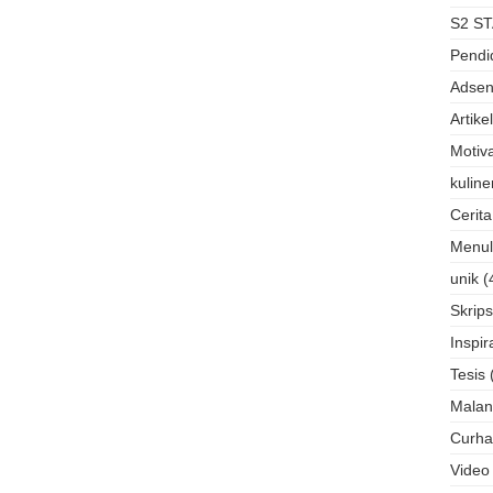
S2 ST
Pendi
Adse
Artikel
Motiva
kuline
Cerit
Menul
unik
(
Skrips
Inspir
Tesis
Mala
Curha
Video