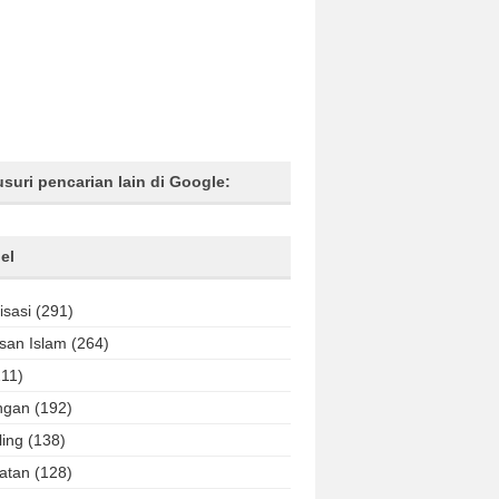
usuri pencarian lain di Google:
el
isasi
(291)
an Islam
(264)
211)
ngan
(192)
ling
(138)
atan
(128)