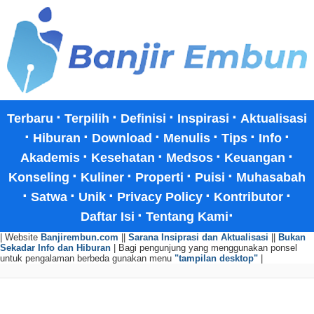
·
·
·
·
Terbaru
Terpilih
Definisi
Inspirasi
Aktualisasi
·
·
·
·
·
·
Hiburan
Download
Menulis
Tips
Info
·
·
·
·
Akademis
Kesehatan
Medsos
Keuangan
·
·
·
·
Konseling
Kuliner
Properti
Puisi
Muhasabah
·
·
·
·
·
Satwa
Unik
Privacy Policy
Kontributor
·
·
Daftar Isi
Tentang Kami
| Website
Banjirembun.com
||
Sarana Insiprasi dan Aktualisasi
||
Bukan
Sekadar Info dan Hiburan
| Bagi pengunjung yang menggunakan ponsel
untuk pengalaman berbeda gunakan menu
"tampilan desktop"
|