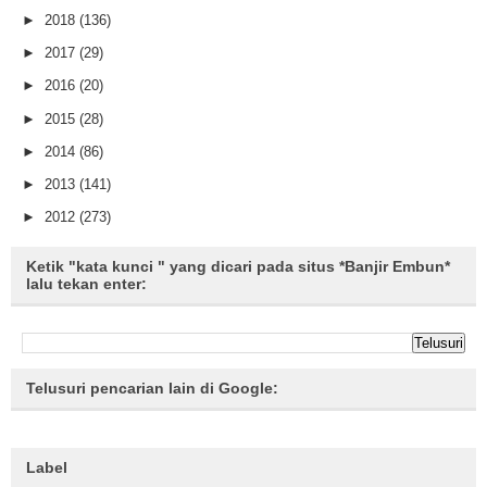
►
2018
(136)
►
2017
(29)
►
2016
(20)
►
2015
(28)
►
2014
(86)
►
2013
(141)
►
2012
(273)
Ketik "kata kunci " yang dicari pada situs *Banjir Embun*
lalu tekan enter:
Telusuri pencarian lain di Google:
Label