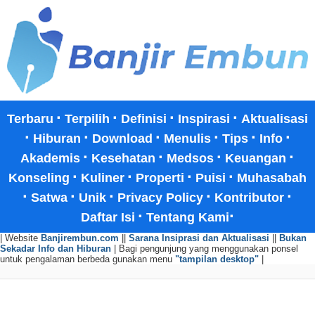
·
·
·
·
Terbaru
Terpilih
Definisi
Inspirasi
Aktualisasi
·
·
·
·
·
·
Hiburan
Download
Menulis
Tips
Info
·
·
·
·
Akademis
Kesehatan
Medsos
Keuangan
·
·
·
·
Konseling
Kuliner
Properti
Puisi
Muhasabah
·
·
·
·
·
Satwa
Unik
Privacy Policy
Kontributor
·
·
Daftar Isi
Tentang Kami
| Website
Banjirembun.com
||
Sarana Insiprasi dan Aktualisasi
||
Bukan
Sekadar Info dan Hiburan
| Bagi pengunjung yang menggunakan ponsel
untuk pengalaman berbeda gunakan menu
"tampilan desktop"
|