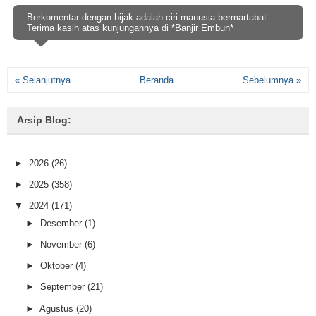
Berkomentar dengan bijak adalah ciri manusia bermartabat.
Terima kasih atas kunjungannya di *Banjir Embun*
« Selanjutnya
Beranda
Sebelumnya »
Arsip Blog:
►
2026
(26)
►
2025
(358)
▼
2024
(171)
►
Desember
(1)
►
November
(6)
►
Oktober
(4)
►
September
(21)
►
Agustus
(20)