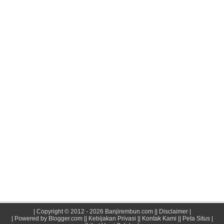
|
Copyright © 2012 - 2026 Banjirembun.com
||
Disclaimer
|
| Powered by
Blogger.com
||
Kebijakan Privasi
||
Kontak Kami ||
Peta Situs |