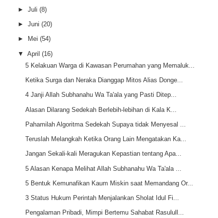
►
Juli
(8)
►
Juni
(20)
►
Mei
(54)
▼
April
(16)
5 Kelakuan Warga di Kawasan Perumahan yang Memaluk...
Ketika Surga dan Neraka Dianggap Mitos Alias Donge...
4 Janji Allah Subhanahu Wa Ta'ala yang Pasti Ditep...
Alasan Dilarang Sedekah Berlebih-lebihan di Kala K...
Pahamilah Algoritma Sedekah Supaya tidak Menyesal ...
Teruslah Melangkah Ketika Orang Lain Mengatakan Ka...
Jangan Sekali-kali Meragukan Kepastian tentang Apa...
5 Alasan Kenapa Melihat Allah Subhanahu Wa Ta'ala ...
5 Bentuk Kemunafikan Kaum Miskin saat Memandang Or...
3 Status Hukum Perintah Menjalankan Sholat Idul Fi...
Pengalaman Pribadi, Mimpi Bertemu Sahabat Rasulull...