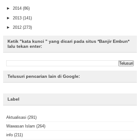
►
2014
(86)
►
2013
(141)
►
2012
(273)
Ketik "kata kunci " yang dicari pada situs *Banjir Embun*
lalu tekan enter:
Telusuri pencarian lain di Google:
Label
Aktualisasi
(291)
Wawasan Islam
(264)
info
(211)