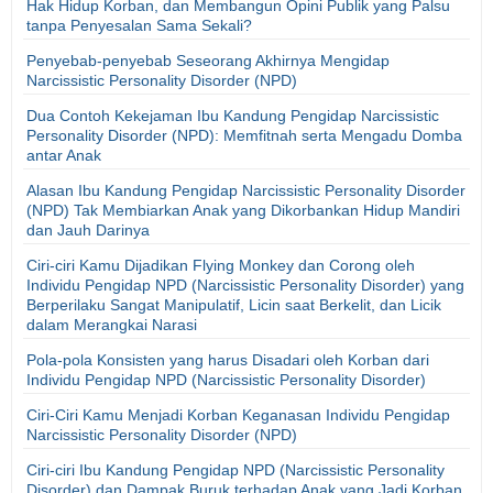
Hak Hidup Korban, dan Membangun Opini Publik yang Palsu
tanpa Penyesalan Sama Sekali?
Penyebab-penyebab Seseorang Akhirnya Mengidap
Narcissistic Personality Disorder (NPD)
Dua Contoh Kekejaman Ibu Kandung Pengidap Narcissistic
Personality Disorder (NPD): Memfitnah serta Mengadu Domba
antar Anak
Alasan Ibu Kandung Pengidap Narcissistic Personality Disorder
(NPD) Tak Membiarkan Anak yang Dikorbankan Hidup Mandiri
dan Jauh Darinya
Ciri-ciri Kamu Dijadikan Flying Monkey dan Corong oleh
Individu Pengidap NPD (Narcissistic Personality Disorder) yang
Berperilaku Sangat Manipulatif, Licin saat Berkelit, dan Licik
dalam Merangkai Narasi
Pola-pola Konsisten yang harus Disadari oleh Korban dari
Individu Pengidap NPD (Narcissistic Personality Disorder)
Ciri-Ciri Kamu Menjadi Korban Keganasan Individu Pengidap
Narcissistic Personality Disorder (NPD)
Ciri-ciri Ibu Kandung Pengidap NPD (Narcissistic Personality
Disorder) dan Dampak Buruk terhadap Anak yang Jadi Korban