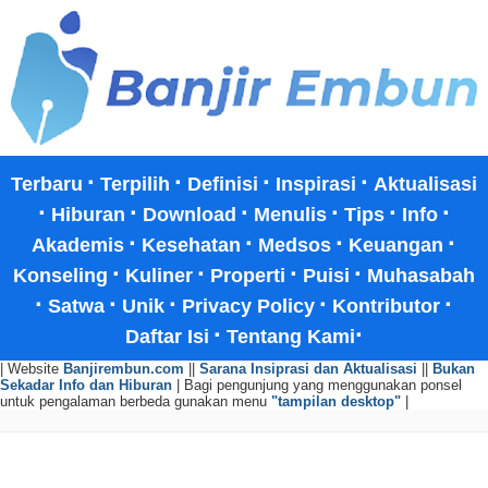
·
·
·
·
Terbaru
Terpilih
Definisi
Inspirasi
Aktualisasi
·
·
·
·
·
·
Hiburan
Download
Menulis
Tips
Info
·
·
·
·
Akademis
Kesehatan
Medsos
Keuangan
·
·
·
·
Konseling
Kuliner
Properti
Puisi
Muhasabah
·
·
·
·
·
Satwa
Unik
Privacy Policy
Kontributor
·
·
Daftar Isi
Tentang Kami
| Website
Banjirembun.com
||
Sarana Insiprasi dan Aktualisasi
||
Bukan
Sekadar Info dan Hiburan
| Bagi pengunjung yang menggunakan ponsel
untuk pengalaman berbeda gunakan menu
"tampilan desktop"
|