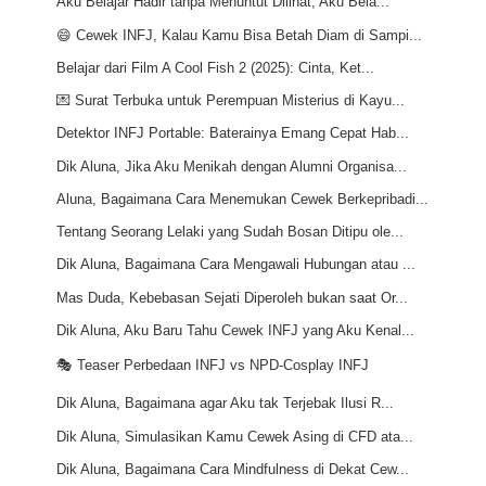
Aku Belajar Hadir tanpa Menuntut Dilihat, Aku Bela...
😄 Cewek INFJ, Kalau Kamu Bisa Betah Diam di Sampi...
Belajar dari Film A Cool Fish 2 (2025): Cinta, Ket...
💌 Surat Terbuka untuk Perempuan Misterius di Kayu...
Detektor INFJ Portable: Baterainya Emang Cepat Hab...
Dik Aluna, Jika Aku Menikah dengan Alumni Organisa...
Aluna, Bagaimana Cara Menemukan Cewek Berkepribadi...
Tentang Seorang Lelaki yang Sudah Bosan Ditipu ole...
Dik Aluna, Bagaimana Cara Mengawali Hubungan atau ...
Mas Duda, Kebebasan Sejati Diperoleh bukan saat Or...
Dik Aluna, Aku Baru Tahu Cewek INFJ yang Aku Kenal...
🎭 Teaser Perbedaan INFJ vs NPD-Cosplay INFJ
Dik Aluna, Bagaimana agar Aku tak Terjebak Ilusi R...
Dik Aluna, Simulasikan Kamu Cewek Asing di CFD ata...
Dik Aluna, Bagaimana Cara Mindfulness di Dekat Cew...