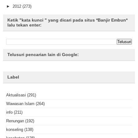
►
2012
(273)
Ketik "kata kunci " yang dicari pada situs *Banjir Embun*
lalu tekan enter:
Telusuri pencarian lain di Google:
Label
Aktualisasi
(291)
Wawasan Islam
(264)
info
(211)
Renungan
(192)
konseling
(138)