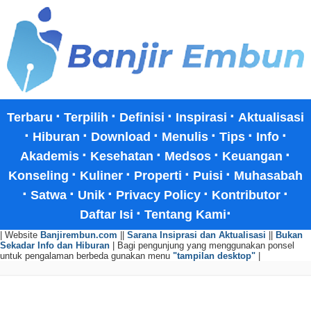
·
·
·
·
Terbaru
Terpilih
Definisi
Inspirasi
Aktualisasi
·
·
·
·
·
·
Hiburan
Download
Menulis
Tips
Info
·
·
·
·
Akademis
Kesehatan
Medsos
Keuangan
·
·
·
·
Konseling
Kuliner
Properti
Puisi
Muhasabah
·
·
·
·
·
Satwa
Unik
Privacy Policy
Kontributor
·
·
Daftar Isi
Tentang Kami
| Website
Banjirembun.com
||
Sarana Insiprasi dan Aktualisasi
||
Bukan
Sekadar Info dan Hiburan
| Bagi pengunjung yang menggunakan ponsel
untuk pengalaman berbeda gunakan menu
"tampilan desktop"
|