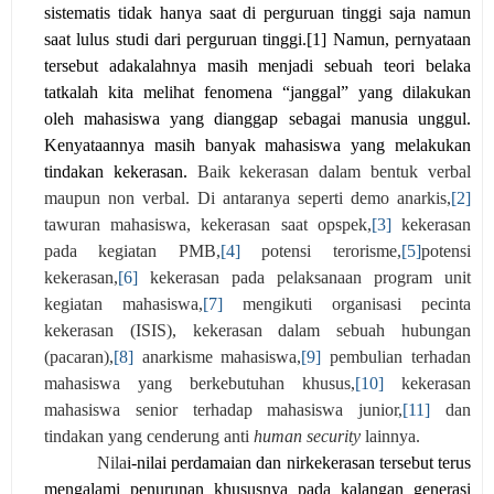
sistematis tidak hanya saat di perguruan tinggi saja namun
saat lulus studi dari perguruan tinggi.
[1]
Namun, pernyataan
tersebut adakalahnya masih menjadi sebuah teori belaka
tatkalah kita melihat fenomena “janggal” yang dilakukan
oleh mahasiswa yang dianggap sebagai manusia unggul.
Kenyataannya masih banyak mahasiswa yang melakukan
tindakan kekerasan.
Baik kekerasan dalam bentuk verbal
maupun non verbal. Di antaranya seperti
demo anarkis,
[2]
tawuran mahasiswa, kekerasan saat opspek,
[3]
kekerasan
pada kegiatan PMB,
[4]
potensi terorisme,
[5]
potensi
kekerasan,
[6]
kekerasan pada pelaksanaan program unit
kegiatan mahasiswa,
[7]
mengikuti organisasi pecinta
kekerasan (ISIS), kekerasan dalam sebuah hubungan
(pacaran),
[8]
anarkisme mahasiswa,
[9]
pembulian terhadan
mahasiswa yang berkebutuhan khusus,
[10]
kekerasan
mahasiswa senior terhadap mahasiswa junior,
[11]
dan
tindakan yang cenderung anti
human security
lainnya.
N
ila
i-nilai perdamaian dan nirkekerasan tersebut terus
mengalami penurunan khususnya pada kalangan generasi