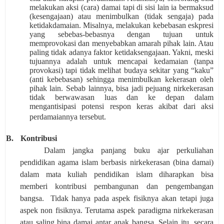
melakukan aksi (cara) damai tapi di sisi lain ia bermaksud
(kesengajaan) atau menimbulkan (tidak sengaja) pada
ketidakdamaian. Misalnya, melakukan kebebasan eskpresi
yang sebebas-bebasnya dengan tujuan untuk
memprovokasi dan menyebabkan amarah pihak lain. Atau
paling tidak adanya faktor ketidaksengajaan. Yakni, meski
tujuannya adalah untuk mencapai kedamaian (tanpa
provokasi) tapi tidak melihat budaya sekitar yang “kaku”
(anti kebebasan) sehingga menimbulkan kekerasan oleh
pihak lain. Sebab lainnya, bisa jadi pejuang nirkekerasan
tidak berwawasan luas dan ke depan dalam
mengantisipasi potensi respon keras akibat dari aksi
perdamaiannya tersebut.
B.
Kontribusi
Dalam jangka panjang buku ajar perkuliahan
pendidikan agama islam berbasis nirkekerasan (bina damai)
dalam mata kuliah pendidikan islam diharapkan bisa
memberi kontribusi pembangunan dan pengembangan
bangsa.
Tidak hanya pada aspek fisiknya akan tetapi juga
aspek non fisiknya. Terutama aspek paradigma nirkekerasan
atau saling bina damai antar anak bangsa. Selain itu, secara