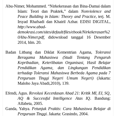
Abu-Nimer, Mohammed. “Nirkekerasan dan Bina-Damai dalam
Islam: Teori dan Praktek,” dalam
Nonviolence and
Peace Building in Islam: Theory and Practice
, terj. M.
Irsyad Rhafsadi dan Khairil Azhar. EDISI DIGITAL,
http://www.abad-
demokrasi.com/sites/default/files/ebook/Nirkekerasan%2
0Abu-Nimer.pdf
,
didownload tanggal 16 Desember
2014, hlm. 20.
Badan Litbang dan Diklat Kementrian Agama,
Toleransi
Beragama Mahasiswa (Studi Tentang Pengaruh
Kepribadian, Keterlibatan Organisasi, Hasil Belajar
Pendidikan Agama, dan Lingkungan Pendidikan
terhadap Toleransi Mahasiswa Berbeda Agama pada 7
Perguruan Tinggi Negeri Umum Negeri)
(Jakarta:
Maloho Jaya Abadi,2010), 139.
Efendi, Agus.
Revolusi Kecerdasan Abad 21: Kritik MI, EI, SQ,
AQ & Successful Intelligence Atas IQ
. Bandung:
Alfabeta, 2005.
Ganda, Yahya.
Petunjuk Praktis: Cara Mahasiswa Belajar di
Perguruan Tinggi
. Jakarta: Grasindo, 2004.