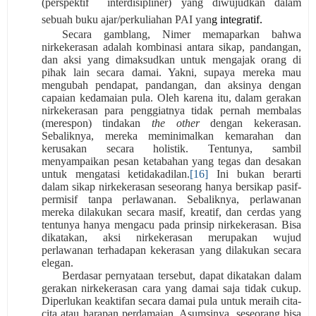
(perspektif
interdisipliner) yang diwujudkan dalam
sebuah buku ajar/perkuliahan PAI yan
g integratif.
Secara gamblang, Nimer memaparkan bahwa
nirkekerasan adalah kombinasi antara sikap, pandangan,
dan aksi yang dimaksudkan untuk mengajak orang di
pihak lain secara damai. Yakni, supaya mereka mau
mengubah pendapat, pandangan, dan aksinya dengan
capaian kedamaian pula. Oleh karena itu, dalam gerakan
nirkekerasan para penggiatnya tidak pernah membalas
(merespon) tindakan
the other
dengan kekerasan.
Sebaliknya, mereka meminimalkan kemarahan dan
kerusakan secara holistik. Tentunya, sambil
menyampaikan pesan ketabahan yang tegas dan desakan
untuk mengatasi ketidakadilan.
[16]
Ini bukan berarti
dalam sikap nirkekerasan seseorang hanya bersikap pasif-
permisif tanpa perlawanan. Sebaliknya, perlawanan
mereka dilakukan secara masif, kreatif, dan cerdas yang
tentunya hanya mengacu pada prinsip nirkekerasan. Bisa
dikatakan, aksi nirkekerasan merupakan wujud
perlawanan terhadapan kekerasan yang dilakukan secara
elegan.
Berdasar pernyataan tersebut, dapat dikatakan dalam
gerakan nirkekerasan cara yang damai saja tidak cukup.
Diperlukan keaktifan secara damai pula untuk meraih cita-
cita atau harapan perdamaian. Asumsinya, seseorang bisa