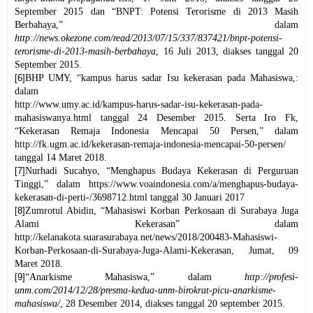
September 2015 dan “BNPT: Potensi Terorisme di 2013 Masih
Berbahaya,” dalam
http://news.okezone.com/read/2013/07/15/337/837421/bnpt-potensi-
terorisme-di-2013-masih-berbahaya
, 16 Juli 2013, diakses tanggal 20
September 2015.
[6]
BHP UMY, “kampus harus sadar Isu kekerasan pada Mahasiswa,:
dalam
http://www.umy.ac.id/kampus-harus-sadar-isu-kekerasan-pada-
mahasiswanya.html tanggal 24 Desember 2015
. Serta Iro Fk,
“Kekerasan Remaja Indonesia Mencapai 50 Persen,” dalam
http://fk.ugm.ac.id/kekerasan-remaja-indonesia-mencapai-50-persen/
tanggal 14 Maret 2018.
[7]
Nurhadi Sucahyo, “Menghapus Budaya Kekerasan di Perguruan
Tinggi,” dalam
https://www.voaindonesia.com/a/menghapus-budaya-
kekerasan-di-perti-/3698712.html
tanggal 30 Januari 2017
[8]
Zumrotul Abidin,
“
Mahasiswi Korban Perkosaan di Surabaya Juga
Alami Kekerasan
”
dalam
http://kelanakota.suarasurabaya.net/news/2018/200483-Mahasiswi-
Korban-Perkosaan-di-Surabaya-Juga-Alami-Kekerasan
,
Jumat, 09
Maret 2018
.
[9]
“Anarkisme Mahasiswa,” dalam
http://profesi-
unm.com/2014/12/28/presma-kedua-unm-birokrat-picu-anarkisme-
mahasiswa/
, 28 Desember 2014, diakses tanggal 20 september 2015.