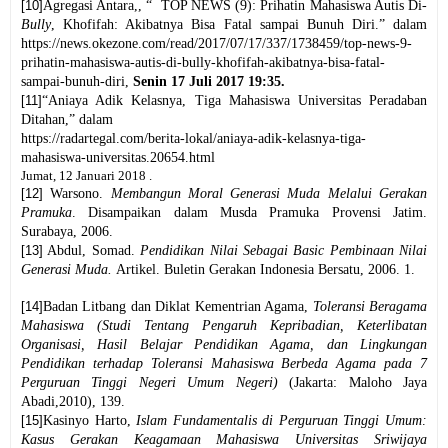
[10]
Agregasi Antara,, “
TOP NEWS (9): Prihatin Mahasiswa Autis Di-
Bully
, Khofifah: Akibatnya Bisa Fatal sampai Bunuh Diri
.” dalam
https://news.okezone.com/read/2017/07/17/337/1738459/top-news-9-
prihatin-mahasiswa-autis-di-bully-khofifah-akibatnya-bisa-fatal-
sampai-bunuh-diri,
Senin 17 Juli 2017 19:35
.
[11]
“Aniaya Adik Kelasnya, Tiga Mahasiswa Universitas Peradaban
Ditahan,” dalam
https://radartegal.com/berita-lokal/aniaya-adik-kelasnya-tiga-
mahasiswa-universitas.20654.html
Jumat, 12 Januari 2018
.
[12]
Warsono
.
Membangun Moral Generasi Muda Melalui Gerakan
Pramuka
. Disampaikan dalam Musda Pramuka Provensi Jatim.
Surabaya
, 2006.
[13]
Abdul
,
Somad
.
Pendidikan Nilai Sebagai Basic Pembinaan Nilai
Generasi Muda.
Artikel. Buletin
Gerakan Indonesia Bersatu
, 2006
.
1.
[14]
Badan Litbang dan Diklat Kementrian Agama,
Toleransi Beragama
Mahasiswa (Studi Tentang Pengaruh Kepribadian, Keterlibatan
Organisasi, Hasil Belajar Pendidikan Agama, dan Lingkungan
Pendidikan terhadap Toleransi Mahasiswa Berbeda Agama pada 7
Perguruan Tinggi Negeri Umum Negeri)
(Jakarta: Maloho Jaya
Abadi,2010), 139.
[15]
Kasinyo Harto,
Islam Fundamentalis di Perguruan Tinggi Umum:
Kasus Gerakan Keagamaan Mahasiswa Universitas Sriwijaya