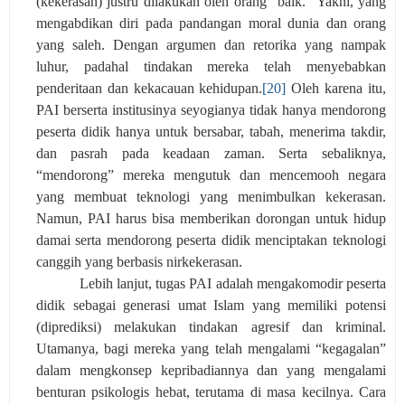
(kekerasan) justru dilakukan oleh orang “baik.” Yakni, yang
mengabdikan diri pada pandangan moral dunia dan orang
yang saleh. Dengan argumen dan retorika yang nampak
luhur, padahal tindakan mereka telah menyebabkan
penderitaan dan kekacauan kehidupan.
[20]
Oleh karena itu,
PAI berserta institusinya seyogianya tidak hanya mendorong
peserta didik hanya untuk bersabar, tabah, menerima takdir,
dan pasrah pada keadaan zaman. Serta sebaliknya,
“mendorong” mereka mengutuk dan mencemooh negara
yang membuat teknologi yang menimbulkan kekerasan.
Namun, PAI harus bisa memberikan dorongan untuk hidup
damai serta mendorong peserta didik menciptakan teknologi
canggih yang berbasis nirkekerasan.
Lebih lanjut, tugas PAI adalah mengakomodir peserta
didik sebagai generasi umat Islam yang memiliki potensi
(diprediksi) melakukan tindakan agresif dan kriminal.
Utamanya, bagi mereka yang telah mengalami “kegagalan”
dalam mengkonsep kepribadiannya dan yang mengalami
benturan psikologis hebat, terutama di masa kecilnya. Cara