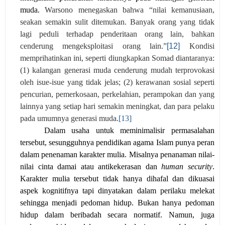
muda.
Warsono menegaskan bahwa “nilai kemanusiaan,
seakan semakin sulit ditemukan.
Banyak orang yang tidak
lagi peduli terhadap penderitaan orang lain, bahkan
cenderung mengeksploitasi orang lain.
”
[12]
Kondisi
memprihatinkan ini, seperti diungkapkan Somad diantaranya:
(1) kalangan generasi muda cenderung mudah terprovokasi
oleh isue-isue yang tidak jelas; (2) kerawanan sosial seperti
pencurian, pemerkosaan, perkelahian, perampokan dan yang
lainnya yang setiap hari semakin meningkat, dan para pelaku
pada umumnya generasi muda
.
[13]
Dalam usaha untuk meminimalisir permasalahan
tersebut, sesungguhnya pendidikan agama Islam punya peran
dalam penenaman karakter mulia. Misalnya penanaman nilai-
nilai cinta damai atau antikekerasan dan
human security
.
Karakter mulia tersebut tidak hanya dihafal dan dikuasai
aspek kognitifnya tapi dinyatakan dalam perilaku melekat
sehingga menjadi pedoman hidup. Bukan hanya pedoman
hidup dalam beribadah secara normatif. Namun, juga