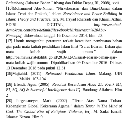
Palembang
(Jakarta: Badan Litbang dan Diklat Depag RI, 2008), xvii.
[16]
Mohammed Abu-Nimer, “Nirkekerasan dan Bina-Damai dalam
Islam: Teori dan Praktek,” dalam
Nonviolence and Peace Building in
Islam: Theory and Practice
, terj. M. Irsyad Rhafsadi dan Khairil Azhar.
EDISI DIGITAL,
http://www.abad-
demokrasi.com/sites/default/files/ebook/Nirkekerasan%20Abu-
Nimer.pdf
,
didownload tanggal 16 Desember 2014, hlm. 20.
[17]
Untuk mengetahui peraturan terkait kewajiban pembuatan bahan
ajar pada mata kuliah pendidikan Islam lihat “Surat Edaran: Bahan ajar
mata kuliah wajib umum.” dalam
http://belmawa.ristekdikti.go.id/2016/12/09/surat-edaran-bahan-ajar-
mata-kuliah-wajib-umum/
. Dipublikasikan 09 Desember 2016. Diakses
13 Desember 2018 pada pukul 12.31.
[18]
Mujtahid. (2011).
Reformasi Pendidikan Islam
. Malang: UIN
Maliki. 103-104
[19]
Efendi, Agus. (2005).
Revolusi Kecerdasan Abad 21: Kritik MI,
EI, SQ, AQ & Successful Intelligence Atas IQ
. Bandung: Alfabeta. Hlm
2
[20]
Jurgensmeyer, Mark. (2002). “Teror Atas Nama Tuhan:
Kebangkitan Global Kekerasan Agama,” dalam
Terror in The Mind of
God: The Global Rise of Religious Violence
, terj. M. Sadat Ismail.
Jakarta: Nizam. Hlm 9