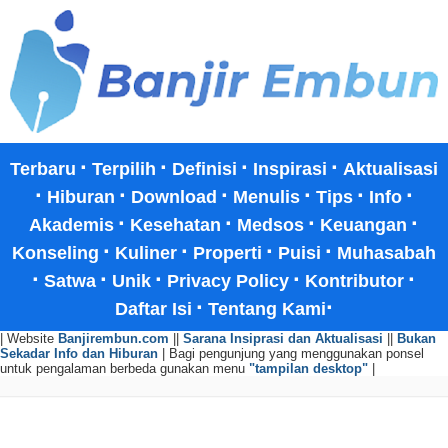
·
·
·
·
Terbaru
Terpilih
Definisi
Inspirasi
Aktualisasi
·
·
·
·
·
·
Hiburan
Download
Menulis
Tips
Info
·
·
·
·
Akademis
Kesehatan
Medsos
Keuangan
·
·
·
·
Konseling
Kuliner
Properti
Puisi
Muhasabah
·
·
·
·
·
Satwa
Unik
Privacy Policy
Kontributor
·
·
Daftar Isi
Tentang Kami
| Website
Banjirembun.com
||
Sarana Insiprasi dan Aktualisasi
||
Bukan
Sekadar Info dan Hiburan
| Bagi pengunjung yang menggunakan ponsel
untuk pengalaman berbeda gunakan menu
"tampilan desktop"
|