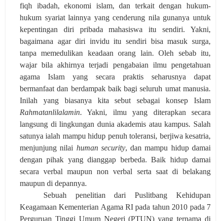
fiqh ibadah, ekonomi islam, dan terkait dengan hukum-
hukum syariat lainnya yang cenderung nila gunanya untuk
kepentingan diri pribada mahasiswa itu sendiri. Yakni,
bagaimana agar diri invidu itu sendiri bisa masuk surga,
tanpa memedulikan keadaan orang lain. Oleh sebab itu,
wajar bila akhirnya terjadi pengabaian ilmu pengetahuan
agama Islam yang secara praktis seharusnya dapat
bermanfaat dan berdampak baik bagi seluruh umat manusia.
Inilah yang biasanya kita sebut sebagai konsep Islam
Rahmatanlilalamin
. Yakni, ilmu yang diterapkan secara
langsung di lingkungan dunia akademis atau kampus. Salah
satunya ialah mampu hidup penuh toleransi, berjiwa kesatria,
menjunjung nilai
human security
, dan mampu hidup damai
dengan pihak yang dianggap berbeda. Baik hidup damai
secara verbal maupun non verbal serta saat di belakang
maupun di depannya.
Sebuah penelitian dari Puslitbang Kehidupan
Keagamaan Kementerian Agama RI pada tahun 2010 pada 7
Perguruan Tinggi Umum Negeri (PTUN) yang ternama di