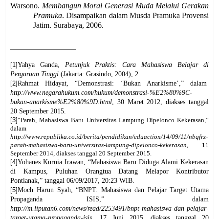
Warsono
.
Membangun Moral Generasi Muda Melalui Gerakan
Pramuka
. Disampaikan dalam Musda Pramuka Provensi
Jatim. Surabaya
, 2006.
[1]
Yahya Ganda,
Petunjuk Praktis: Cara Mahasiswa Belajar di
Perguruan Tinggi
(Jakarta: Grasindo, 2004),
2.
[2]
Rahmat
Hidayat
, “
Demonstrasi:
‘
Bukan Anarkisme
’,” dalam
http://www.negarahukum.com/hukum/demonstrasi-%E2%80%9C-
bukan-anarkisme%E2%80%9D.html
, 30 Maret 2012, diakses tanggal
20 September 2015.
[3]
“Parah, Mahasiswa Baru Universitas Lampung Dipelonco Kekerasan,”
dalam
http://www.republika.co.id/berita/pendidikan/eduaction/14/09/11/nbqfrz-
parah-mahasiswa-baru-universitas-lampung-dipelonco-kekerasan
, 11
September 2014, diakses tanggal 20 September 2015.
[4]
Yohanes Kurnia Irawan
, “
Mahasiswa Baru Diduga Alami Kekerasan
di Kampus, Puluhan Orangtua Datang Melapor Kontributor
Pontianak,
”
tanggal
06/09/2017, 20:23 WIB
.
[5]
Moch Harun Syah
, “
BNPT: Mahasiswa dan Pelajar Target Utama
Propaganda ISIS
,”
dalam
http://m.liputan6.com/news/read/2253491/bnpt-mahasiswa-dan-pelajar-
target-utama-propaganda-isis
, 17 Juni 2015, diakses tanggal 20