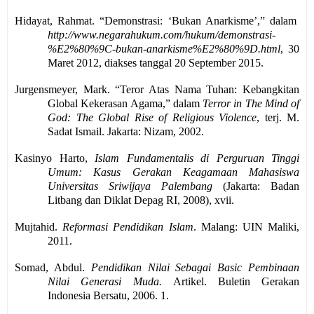
Hidayat
,
Rahmat
.
“
Demonstrasi:
‘
Bukan Anarkisme
’,” dalam
http://www.negarahukum.com/hukum/demonstrasi-
%E2%80%9C-bukan-anarkisme%E2%80%9D.html
, 30
Maret 2012, diakses tanggal 20 September 2015.
Jurgensmeyer, Mark. “Teror Atas Nama Tuhan: Kebangkitan
Global Kekerasan Agama,” dalam
Terror in The Mind of
God: The Global Rise of Religious Violence
, terj. M.
Sadat Ismail. Jakarta: Nizam, 2002.
Kasinyo Harto,
Islam Fundamentalis di Perguruan Tinggi
Umum: Kasus Gerakan Keagamaan Mahasiswa
Universitas Sriwijaya Palembang
(Jakarta: Badan
Litbang dan Diklat Depag RI, 2008), xvii.
Mujtahid.
Reformasi Pendidikan Islam
. Malang: UIN Maliki,
2011.
Somad
, Abdul.
Pendidikan Nilai Sebagai Basic Pembinaan
Nilai Generasi Muda.
Artikel. Buletin
Gerakan
Indonesia Bersatu
, 2006
.
1.