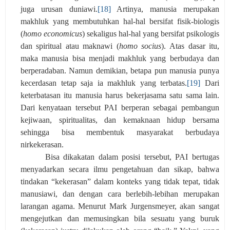
juga urusan duniawi.
[18]
Artinya, manusia merupakan
makhluk yang membutuhkan hal-hal bersifat fisik-biologis
(
homo economicus
) sekaligus hal-hal yang bersifat psikologis
dan spiritual atau maknawi (
homo socius
). Atas dasar itu,
maka manusia bisa menjadi makhluk yang berbudaya dan
berperadaban. Namun demikian, betapa pun manusia punya
kecerdasan tetap saja ia makhluk yang terbatas.
[19]
Dari
keterbatasan itu manusia harus bekerjasama satu sama lain.
Dari kenyataan tersebut PAI berperan sebagai pembangun
kejiwaan, spiritualitas, dan kemaknaan hidup bersama
sehingga bisa membentuk masyarakat berbudaya
nirkekerasan.
Bisa dikakatan dalam posisi tersebut, PAI bertugas
menyadarkan secara ilmu pengetahuan dan sikap, bahwa
tindakan “kekerasan” dalam konteks yang tidak tepat, tidak
manusiawi, dan dengan cara berlebih-lebihan merupakan
larangan agama. Menurut Mark Jurgensmeyer, akan sangat
mengejutkan dan memusingkan bila sesuatu yang buruk