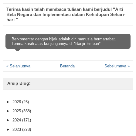
Terima kasih telah membaca tulisan kami berjudul "Arti
Bela Negara dan Implementasi dalam Kehidupan Sehari-
hari "
Berkomentar dengan bijak adalah ciri manusia bermartabat.
Terima kasih atas kunjungannya di *Banjir Embun*
« Selanjutnya
Beranda
Sebelumnya »
Arsip Blog:
►
2026
(26)
►
2025
(358)
►
2024
(171)
►
2023
(278)