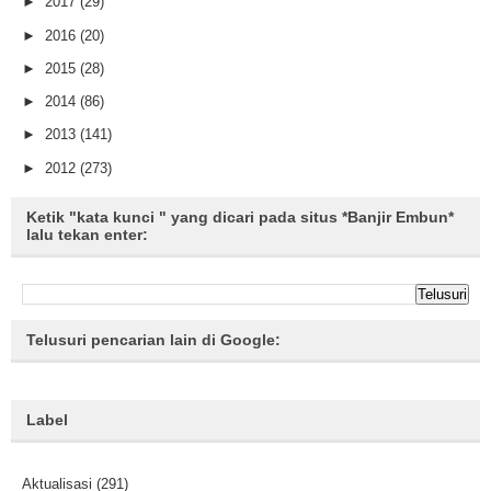
►
2017
(29)
►
2016
(20)
►
2015
(28)
►
2014
(86)
►
2013
(141)
►
2012
(273)
Ketik "kata kunci " yang dicari pada situs *Banjir Embun*
lalu tekan enter:
Telusuri pencarian lain di Google:
Label
Aktualisasi
(291)