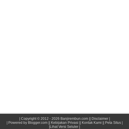
|
Copyright © 2012 - 2026 Banjirembun.com
||
Disclaimer
|
| Powered by
Blogger.com
||
Kebijakan Privasi
||
Kontak Kami ||
Peta Situs |
|Lihat Versi Seluler
|