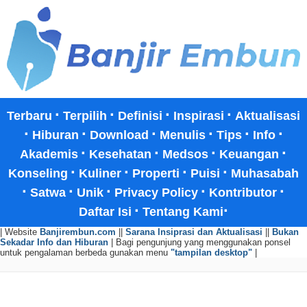
·
·
·
·
Terbaru
Terpilih
Definisi
Inspirasi
Aktualisasi
·
·
·
·
·
·
Hiburan
Download
Menulis
Tips
Info
·
·
·
·
Akademis
Kesehatan
Medsos
Keuangan
·
·
·
·
Konseling
Kuliner
Properti
Puisi
Muhasabah
·
·
·
·
·
Satwa
Unik
Privacy Policy
Kontributor
·
·
Daftar Isi
Tentang Kami
| Website
Banjirembun.com
||
Sarana Insiprasi dan Aktualisasi
||
Bukan
Sekadar Info dan Hiburan
| Bagi pengunjung yang menggunakan ponsel
untuk pengalaman berbeda gunakan menu
"tampilan desktop"
|