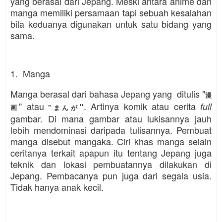
yang berasal dari Jepang. Meski antara anime dan
manga memiliki persamaan tapi sebuah kesalahan
bila keduanya digunakan untuk satu bidang yang
sama.
1. Manga
Manga berasal dari bahasa Jepang yang ditulis
"
漫
" atau
. Artinya komik atau cerita
full
"
画
"まんが
gambar. Di mana gambar atau lukisannya jauh
lebih mendominasi daripada tulisannya. Pembuat
manga disebut mangaka. Ciri khas manga selain
ceritanya terkait apapun itu tentang Jepang juga
teknik dan lokasi pembuatannya dilakukan di
Jepang. Pembacanya pun juga dari segala usia.
Tidak hanya anak kecil.