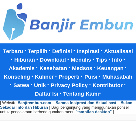
·
·
·
·
Terbaru
Terpilih
Definisi
Inspirasi
Aktualisasi
·
·
·
·
·
·
Hiburan
Download
Menulis
Tips
Info
·
·
·
·
Akademis
Kesehatan
Medsos
Keuangan
·
·
·
·
Konseling
Kuliner
Properti
Puisi
Muhasabah
·
·
·
·
·
Satwa
Unik
Privacy Policy
Kontributor
·
·
Daftar Isi
Tentang Kami
| Website
Banjirembun.com
||
Sarana Insiprasi dan Aktualisasi
||
Bukan
Sekadar Info dan Hiburan
| Bagi pengunjung yang menggunakan ponsel
untuk pengalaman berbeda gunakan menu
"tampilan desktop"
|