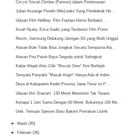
Ciri-ciri Social Climber (Pansos) dalam Pertemanan
Julian Assange Pendiri WikiLeaks Sang Pendobrak He...
Ulasan Film Hellboy: Film Fantasi-Horror Berbalut ...
Kisah Nyata, Erica Gadis yang Terobsesi Film Porno
Resmi, Samsung Didukung Jaringan 5G yang Mutli Unggul
Alasan Bule Tidak Bisa Jongkok Secara Sempurna Ala...
Alasan Pria Paruh Baya Tergoda untuk Selingkuh
Kabar Afiqah Artis Cilik "Biscuit Oreo" Kini Berhijab
Ternyata Penyakit "Masuk Angin" Hanya Ada di Indon...
Desa di Kabupaten Kediri Provinsi Jawa Timur ini P...
Ulasan film Shazam: 130 Menit Menonton Tak Terasa
Kenapa 1 Jam Sama Dengan 60 Menit, Bukannya 100 Me...
Unik, Temuan Spesies Baru Bakteri Pemakan Listrik
►
Maret
(30)
►
Februari
(36)