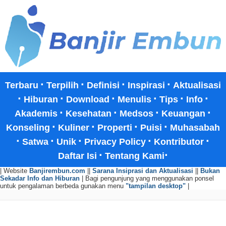
·
·
·
·
Terbaru
Terpilih
Definisi
Inspirasi
Aktualisasi
·
·
·
·
·
·
Hiburan
Download
Menulis
Tips
Info
·
·
·
·
Akademis
Kesehatan
Medsos
Keuangan
·
·
·
·
Konseling
Kuliner
Properti
Puisi
Muhasabah
·
·
·
·
·
Satwa
Unik
Privacy Policy
Kontributor
·
·
Daftar Isi
Tentang Kami
| Website
Banjirembun.com
||
Sarana Insiprasi dan Aktualisasi
||
Bukan
Sekadar Info dan Hiburan
| Bagi pengunjung yang menggunakan ponsel
untuk pengalaman berbeda gunakan menu
"tampilan desktop"
|