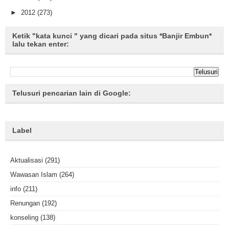
►
2012
(273)
Ketik "kata kunci " yang dicari pada situs *Banjir Embun*
lalu tekan enter:
Telusuri pencarian lain di Google:
Label
Aktualisasi
(291)
Wawasan Islam
(264)
info
(211)
Renungan
(192)
konseling
(138)