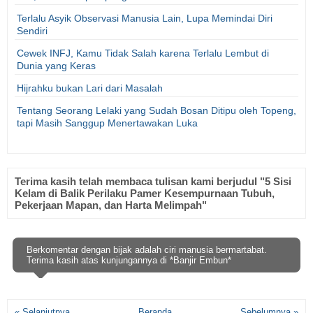
Terlalu Asyik Observasi Manusia Lain, Lupa Memindai Diri
Sendiri
Cewek INFJ, Kamu Tidak Salah karena Terlalu Lembut di
Dunia yang Keras
Hijrahku bukan Lari dari Masalah
Tentang Seorang Lelaki yang Sudah Bosan Ditipu oleh Topeng,
tapi Masih Sanggup Menertawakan Luka
Terima kasih telah membaca tulisan kami berjudul "5 Sisi
Kelam di Balik Perilaku Pamer Kesempurnaan Tubuh,
Pekerjaan Mapan, dan Harta Melimpah"
Berkomentar dengan bijak adalah ciri manusia bermartabat.
Terima kasih atas kunjungannya di *Banjir Embun*
« Selanjutnya
Beranda
Sebelumnya »