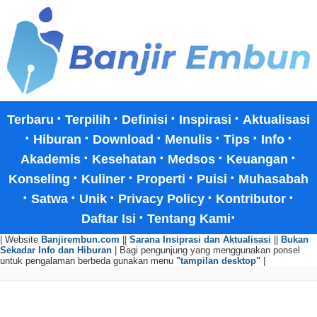
·
·
·
·
Terbaru
Terpilih
Definisi
Inspirasi
Aktualisasi
·
·
·
·
·
·
Hiburan
Download
Menulis
Tips
Info
·
·
·
·
Akademis
Kesehatan
Medsos
Keuangan
·
·
·
·
Konseling
Kuliner
Properti
Puisi
Muhasabah
·
·
·
·
·
Satwa
Unik
Privacy Policy
Kontributor
·
·
Daftar Isi
Tentang Kami
| Website
Banjirembun.com
||
Sarana Insiprasi dan Aktualisasi
||
Bukan
Sekadar Info dan Hiburan
| Bagi pengunjung yang menggunakan ponsel
untuk pengalaman berbeda gunakan menu
"tampilan desktop"
|