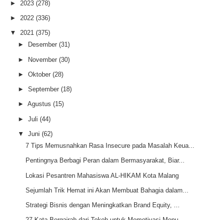
►
2023
(278)
►
2022
(336)
▼
2021
(375)
►
Desember
(31)
►
November
(30)
►
Oktober
(28)
►
September
(18)
►
Agustus
(15)
►
Juli
(44)
▼
Juni
(62)
7 Tips Memusnahkan Rasa Insecure pada Masalah Keua...
Pentingnya Berbagi Peran dalam Bermasyarakat, Biar...
Lokasi Pesantren Mahasiswa AL-HIKAM Kota Malang
Sejumlah Trik Hemat ini Akan Membuat Bahagia dalam...
Strategi Bisnis dengan Meningkatkan Brand Equity, ...
27 Kata Bergairah dari Tokoh untuk Memotivasi Menu...