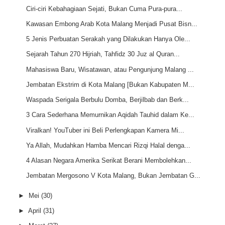
Ciri-ciri Kebahagiaan Sejati, Bukan Cuma Pura-pura...
Kawasan Embong Arab Kota Malang Menjadi Pusat Bisn...
5 Jenis Perbuatan Serakah yang Dilakukan Hanya Ole...
Sejarah Tahun 270 Hijriah, Tahfidz 30 Juz al Quran...
Mahasiswa Baru, Wisatawan, atau Pengunjung Malang ...
Jembatan Ekstrim di Kota Malang [Bukan Kabupaten M...
Waspada Serigala Berbulu Domba, Berjilbab dan Berk...
3 Cara Sederhana Memurnikan Aqidah Tauhid dalam Ke...
Viralkan! YouTuber ini Beli Perlengkapan Kamera Mi...
Ya Allah, Mudahkan Hamba Mencari Rizqi Halal denga...
4 Alasan Negara Amerika Serikat Berani Membolehkan...
Jembatan Mergosono V Kota Malang, Bukan Jembatan G...
►
Mei
(30)
►
April
(31)