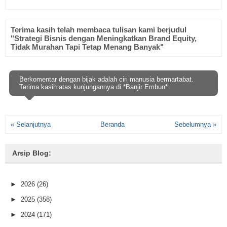
Terima kasih telah membaca tulisan kami berjudul
"Strategi Bisnis dengan Meningkatkan Brand Equity,
Tidak Murahan Tapi Tetap Menang Banyak"
Berkomentar dengan bijak adalah ciri manusia bermartabat.
Terima kasih atas kunjungannya di *Banjir Embun*
« Selanjutnya
Beranda
Sebelumnya »
Arsip Blog:
►
2026
(26)
►
2025
(358)
►
2024
(171)