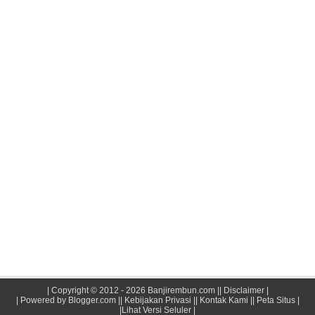
|
Copyright © 2012 - 2026 Banjirembun.com
||
Disclaimer
|
| Powered by
Blogger.com
||
Kebijakan Privasi
||
Kontak Kami ||
Peta Situs |
|Lihat Versi Seluler
|