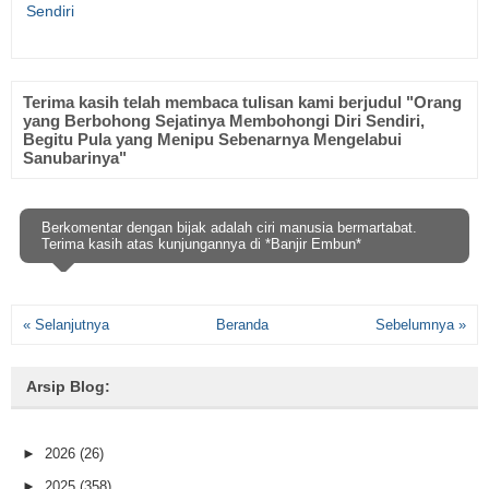
Sendiri
Terima kasih telah membaca tulisan kami berjudul "Orang
yang Berbohong Sejatinya Membohongi Diri Sendiri,
Begitu Pula yang Menipu Sebenarnya Mengelabui
Sanubarinya"
Berkomentar dengan bijak adalah ciri manusia bermartabat.
Terima kasih atas kunjungannya di *Banjir Embun*
« Selanjutnya
Beranda
Sebelumnya »
Arsip Blog:
►
2026
(26)
►
2025
(358)