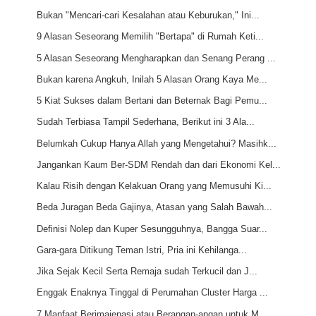
Bukan "Mencari-cari Kesalahan atau Keburukan," Ini...
9 Alasan Seseorang Memilih "Bertapa" di Rumah Keti...
5 Alasan Seseorang Mengharapkan dan Senang Perang ...
Bukan karena Angkuh, Inilah 5 Alasan Orang Kaya Me...
5 Kiat Sukses dalam Bertani dan Beternak Bagi Pemu...
Sudah Terbiasa Tampil Sederhana, Berikut ini 3 Ala...
Belumkah Cukup Hanya Allah yang Mengetahui? Masihk...
Jangankan Kaum Ber-SDM Rendah dan dari Ekonomi Kel...
Kalau Risih dengan Kelakuan Orang yang Memusuhi Ki...
Beda Juragan Beda Gajinya, Atasan yang Salah Bawah...
Definisi Nolep dan Kuper Sesungguhnya, Bangga Suar...
Gara-gara Ditikung Teman Istri, Pria ini Kehilanga...
Jika Sejak Kecil Serta Remaja sudah Terkucil dan J...
Enggak Enaknya Tinggal di Perumahan Cluster Harga ...
7 Manfaat Berimajenasi atau Berangan-angan untuk M...