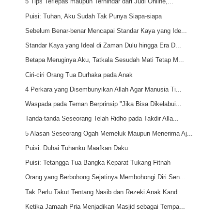
5 Tips Terlepas maupun Terhindar dari Judi Online,...
Puisi: Tuhan, Aku Sudah Tak Punya Siapa-siapa
Sebelum Benar-benar Mencapai Standar Kaya yang Ide...
Standar Kaya yang Ideal di Zaman Dulu hingga Era D...
Betapa Meruginya Aku, Tatkala Sesudah Mati Tetap M...
Ciri-ciri Orang Tua Durhaka pada Anak
4 Perkara yang Disembunyikan Allah Agar Manusia Ti...
Waspada pada Teman Berprinsip "Jika Bisa Dikelabui...
Tanda-tanda Seseorang Telah Ridho pada Takdir Alla...
5 Alasan Seseorang Ogah Memeluk Maupun Menerima Aj...
Puisi: Duhai Tuhanku Maafkan Daku
Puisi: Tetangga Tua Bangka Keparat Tukang Fitnah
Orang yang Berbohong Sejatinya Membohongi Diri Sen...
Tak Perlu Takut Tentang Nasib dan Rezeki Anak Kand...
Ketika Jamaah Pria Menjadikan Masjid sebagai Tempa...