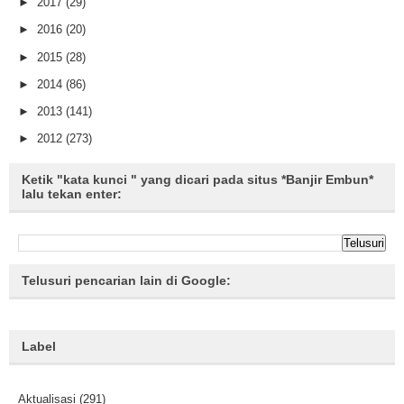
►
2017
(29)
►
2016
(20)
►
2015
(28)
►
2014
(86)
►
2013
(141)
►
2012
(273)
Ketik "kata kunci " yang dicari pada situs *Banjir Embun*
lalu tekan enter:
Telusuri pencarian lain di Google:
Label
Aktualisasi
(291)