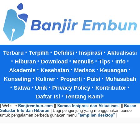
·
·
·
·
Terbaru
Terpilih
Definisi
Inspirasi
Aktualisasi
·
·
·
·
·
·
Hiburan
Download
Menulis
Tips
Info
·
·
·
·
Akademis
Kesehatan
Medsos
Keuangan
·
·
·
·
Konseling
Kuliner
Properti
Puisi
Muhasabah
·
·
·
·
·
Satwa
Unik
Privacy Policy
Kontributor
·
·
Daftar Isi
Tentang Kami
| Website
Banjirembun.com
||
Sarana Insiprasi dan Aktualisasi
||
Bukan
Sekadar Info dan Hiburan
| Bagi pengunjung yang menggunakan ponsel
untuk pengalaman berbeda gunakan menu
"tampilan desktop"
|