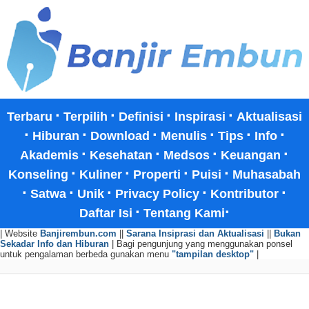
·
·
·
·
Terbaru
Terpilih
Definisi
Inspirasi
Aktualisasi
·
·
·
·
·
·
Hiburan
Download
Menulis
Tips
Info
·
·
·
·
Akademis
Kesehatan
Medsos
Keuangan
·
·
·
·
Konseling
Kuliner
Properti
Puisi
Muhasabah
·
·
·
·
·
Satwa
Unik
Privacy Policy
Kontributor
·
·
Daftar Isi
Tentang Kami
| Website
Banjirembun.com
||
Sarana Insiprasi dan Aktualisasi
||
Bukan
Sekadar Info dan Hiburan
| Bagi pengunjung yang menggunakan ponsel
untuk pengalaman berbeda gunakan menu
"tampilan desktop"
|