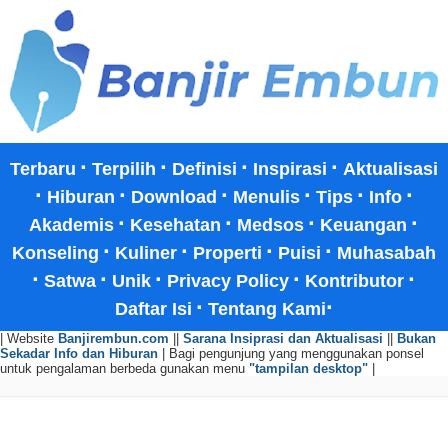
·
·
·
·
Terbaru
Terpilih
Definisi
Inspirasi
Aktualisasi
·
·
·
·
·
·
Hiburan
Download
Menulis
Tips
Info
·
·
·
·
Akademis
Kesehatan
Medsos
Keuangan
·
·
·
·
Konseling
Kuliner
Properti
Puisi
Muhasabah
·
·
·
·
·
Satwa
Unik
Privacy Policy
Kontributor
·
·
Daftar Isi
Tentang Kami
| Website
Banjirembun.com
||
Sarana Insiprasi dan Aktualisasi
||
Bukan
Sekadar Info dan Hiburan
| Bagi pengunjung yang menggunakan ponsel
untuk pengalaman berbeda gunakan menu
"tampilan desktop"
|