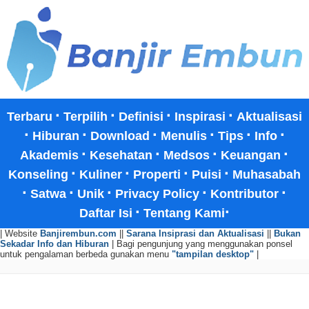
·
·
·
·
Terbaru
Terpilih
Definisi
Inspirasi
Aktualisasi
·
·
·
·
·
·
Hiburan
Download
Menulis
Tips
Info
·
·
·
·
Akademis
Kesehatan
Medsos
Keuangan
·
·
·
·
Konseling
Kuliner
Properti
Puisi
Muhasabah
·
·
·
·
·
Satwa
Unik
Privacy Policy
Kontributor
·
·
Daftar Isi
Tentang Kami
| Website
Banjirembun.com
||
Sarana Insiprasi dan Aktualisasi
||
Bukan
Sekadar Info dan Hiburan
| Bagi pengunjung yang menggunakan ponsel
untuk pengalaman berbeda gunakan menu
"tampilan desktop"
|