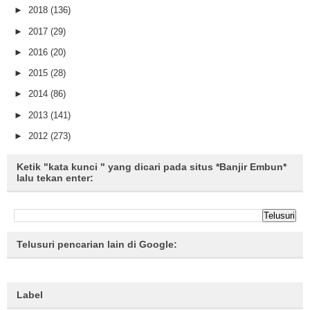
►
2018
(136)
►
2017
(29)
►
2016
(20)
►
2015
(28)
►
2014
(86)
►
2013
(141)
►
2012
(273)
Ketik "kata kunci " yang dicari pada situs *Banjir Embun*
lalu tekan enter:
Telusuri pencarian lain di Google:
Label