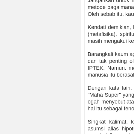
Jangankan untuk m
metode bagaimana 
Oleh sebab itu, ka
Kendati demikian, 
(metafisika), spiri
masih mengakui ke
Barangkali kaum ag
dan tak penting o
IPTEK. Namun, mas
manusia itu berasal
Dengan kata lain,
"Maha Super" yang 
ogah menyebut ata
hal itu sebagai fe
Singkat kalimat,
asumsi alias hipo