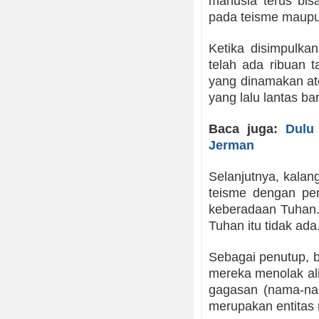
manusia terus bis
pada teisme maupu
Ketika disimpulka
telah ada ribuan 
yang dinamakan ate
yang lalu lantas ba
Baca juga:
Dulu
Jerman
Selanjutnya, kalan
teisme dengan pe
keberadaan Tuhan. 
Tuhan itu tidak ad
Sebagai penutup, 
mereka menolak al
gagasan (nama-nam
merupakan entitas 