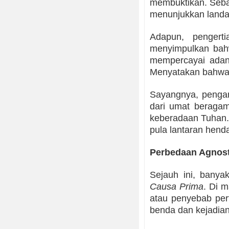
membuktikan. Seba
menunjukkan land
Adapun, pengert
menyimpulkan bahw
mempercayai adan
Menyatakan bahwa 
Sayangnya, pengan
dari umat beragam
keberadaan Tuhan. 
pula lantaran hen
Perbedaan Agnost
Sejauh ini, bany
Causa Prima
. Di 
atau penyebab per
benda dan kejadian