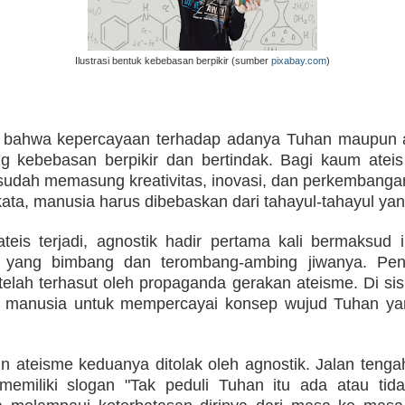
Ilustrasi bentuk kebebasan berpikir (sumber
pixabay.com
)
 bahwa kepercayaan terhadap adanya Tuhan maupun a
g kebebasan berpikir dan bertindak. Bagi kaum atei
udah memasung kreativitas, inovasi, dan perkembanga
kata, manusia harus dibebaskan dari tahayul-tahayul 
ateis terjadi, agnostik hadir pertama kali bermaksud
n yang bimbang dan terombang-ambing jiwanya. Pen
elah terhasut oleh propaganda gerakan ateisme. Di sisi 
 manusia untuk mempercayai konsep wujud Tuhan yan
 ateisme keduanya ditolak oleh agnostik. Jalan tenga
 memiliki slogan "Tak peduli Tuhan itu ada atau tida