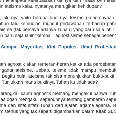
a melampaui keterbatasan dirinya dari masa ke masa.
n ateisme kalau nyatanya merugikan kehidupan?
n, alurnya yaitu berupa hadirnya teisme (kepercayaa
tahun lalu kemudian muncul perlawanan terhadap pah
isme (tak percaya adanya Tuhan) yang baru saja lahir "
ru-baru saja lahir "kembali" agnostisisme sebagai penen
 Sempat Mayoritas, Kini Populasi Umat Protestan
gan agnostik akan terheran-heran ketika ada perdebat
nganut ateisme. Sebab, teisme tidak mampu membukt
Begitu pula, ateisme tak bisa menunjukkan bukti-bukti 
a. Tunjukkan mana buktinya Tuhan itu tidak ada?
barangkali kaum agnostik memang mengakui bahwa Tuh
ias ogah mengakui sepenuhnya tentang gambaran seper
a dan sifat-sifat) Tuhan dari ajaran agama-agama. 
misterius yang tak seperti digambarkan dalam Kitab Suci