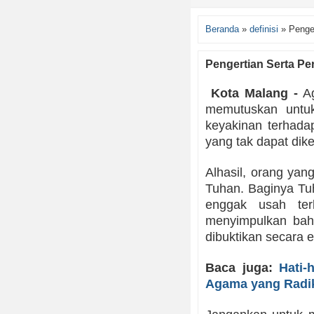
Beranda
»
definisi
»
Penge
Pengertian Serta Pe
Kota Malang -
Ag
memutuskan untu
keyakinan terhada
yang tak dapat dike
Alhasil, orang ya
Tuhan. Baginya Tu
enggak usah terl
menyimpulkan bah
dibuktikan secara e
Baca juga:
Hati-
Agama yang Radi