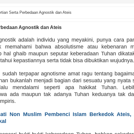
rtian Serta Perbedaan Agnostik dan Ateis
rbedaan Agnostik dan Ateis
nostik adalah individu yang meyakini, punya cara pan
k memahami bahwa absolutisme atau kebenaran mu
p hal ghaib maupun seputar keberadaan Tuhan dikatak
tahui kepastiannya serta tidak bisa dibuktikan wujudnya
ng sudah terpapar agnotisme amat ragu tentang bagaima
han bukanlah menjadi bagian dari sesuatu yang nyata 
alu mendalami seperti apa hakikat Tuhan. Lebih
wa ada maupun tak adanya Tuhan keduanya tak dap
mpiris.
hati Non Muslim Pembenci Islam Berkedok Ateis,
kal