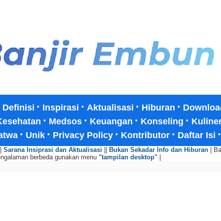
·
·
·
·
·
Definisi
Inspirasi
Aktualisasi
Hiburan
Downloa
·
·
·
·
Kesehatan
Medsos
Keuangan
Konseling
Kuline
·
·
·
·
atwa
Unik
Privacy Policy
Kontributor
Daftar Isi
|
Sarana Insiprasi dan Aktualisasi
||
Bukan Sekadar Info dan Hiburan
| Ba
engalaman berbeda gunakan menu
"tampilan desktop"
|