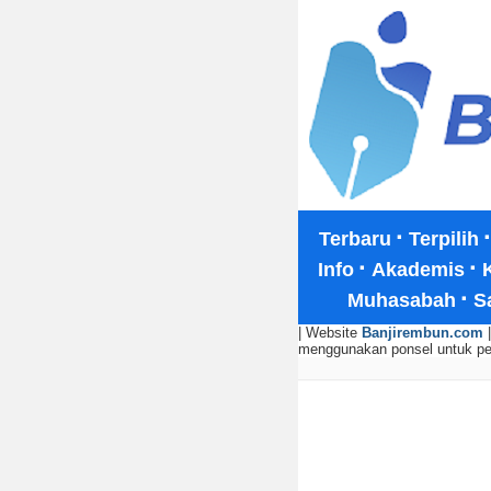
·
Terbaru
Terpilih
·
·
Info
Akademis
·
Muhasabah
S
| Website
Banjirembun.com
|
menggunakan ponsel untuk p