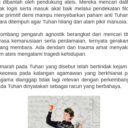
u dibantah oleh pendukung ateis. Mereka mencari dali
k logis serta masuk akal baik melalui pendekatan filo
lar primitif demi mampu menyebarkan paham anti Tuhan
ara ditempuh agar Tuhan hilang dari alam pikir manusia.
elombang pengaruh agnostik berangkat dari mencari tit
rasa kemanusiaan serta perdamaian, ternyata gerakan 
i yang membara. Ada dendam dan trauma amat menyaki
 ateis mengalami tragedi kehidupan.
marah pada Tuhan yang disebut telah bertindak kejam 
a kecewa pada kalangan agamawan yang berkhianat p
n agama dianggap tidak lagi relevan dengan perkemb
da Tuhan dinyatakan sebagai racun yang berbahaya.