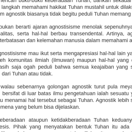
encari bukti-bukti keberadaan Tuhan, bahkan sekadar
langkah memahami hakikat Tuhan mustahil untuk dilak
um agnostik biasanya tidak begitu peduli Tuhan memang 
bukan berarti ajaran agnostisisme menolak sepenuhnya
tualitas, serta hal-hal berbau transendental. Artinya,
terbatasan dan kelemahan manusia dalam memahami a
nostisisme mau ikut serta mengapresiasi hal-hal lain y
leh komunitas ilmiah (ilmuwan) maupun hal-hal yang d
ih saja ogah peduli bahwa semua keajaiban yang su
 dari Tuhan atau tidak.
 walau sebenarnya golongan agnostik turut pula meya
bersifat di luar batas ilmu pengetahuan ialah sesuatu
u menamai hal tersebut sebagai Tuhan. Agnostik lebih 
nomena yang belum bisa dijelaskan.
 keberadaan ataupun ketidakberadaan Tuhan keduan
tesis. Pihak yang menyatakan bentuk Tuhan itu ada 