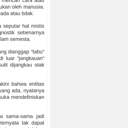
 mencari cara atau
ukan oleh manusia.
ada atau tidak.
 seputar hal mistis
 agnostik sebenarnya
lam semesta.
ang dianggap "tabu"
i luar "jangkauan"
lit dijangkau otak
kini bahwa entitas
 yang ada, nyatanya
suka mendefiniskan
ya sama-sama jadi
ternyata tak dapat