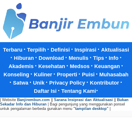
·
·
·
·
Terbaru
Terpilih
Definisi
Inspirasi
Aktualisasi
·
·
·
·
·
·
Hiburan
Download
Menulis
Tips
Info
·
·
·
·
Akademis
Kesehatan
Medsos
Keuangan
·
·
·
·
Konseling
Kuliner
Properti
Puisi
Muhasabah
·
·
·
·
·
Satwa
Unik
Privacy Policy
Kontributor
·
·
Daftar Isi
Tentang Kami
| Website
Banjirembun.com
||
Sarana Insiprasi dan Aktualisasi
||
Bukan
Sekadar Info dan Hiburan
| Bagi pengunjung yang menggunakan ponsel
untuk pengalaman berbeda gunakan menu
"tampilan desktop"
|