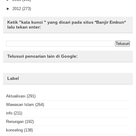
►
2012
(273)
Ketik "kata kunci " yang dicari pada situs *Banjir Embun*
lalu tekan enter:
Telusuri pencarian lain di Google:
Label
Aktualisasi
(291)
Wawasan Islam
(264)
info
(211)
Renungan
(192)
konseling
(138)