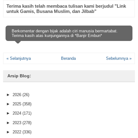
Terima kasih telah membaca tulisan kami berjudul "Link
untuk Gamis, Busana Muslim, dan Jilbab"
Berkomentar dengan bijak adalah ciri manusia bermartabat.
Terima kasih atas kunjungannya di *Banjir Embun*
« Selanjutnya
Beranda
Sebelumnya »
Arsip Blog:
►
2026
(26)
►
2025
(358)
►
2024
(171)
►
2023
(278)
►
2022
(336)