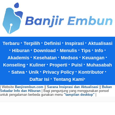
·
·
·
·
Terbaru
Terpilih
Definisi
Inspirasi
Aktualisasi
·
·
·
·
·
·
Hiburan
Download
Menulis
Tips
Info
·
·
·
·
Akademis
Kesehatan
Medsos
Keuangan
·
·
·
·
Konseling
Kuliner
Properti
Puisi
Muhasabah
·
·
·
·
·
Satwa
Unik
Privacy Policy
Kontributor
·
·
Daftar Isi
Tentang Kami
| Website
Banjirembun.com
||
Sarana Insiprasi dan Aktualisasi
||
Bukan
Sekadar Info dan Hiburan
| Bagi pengunjung yang menggunakan ponsel
untuk pengalaman berbeda gunakan menu
"tampilan desktop"
|