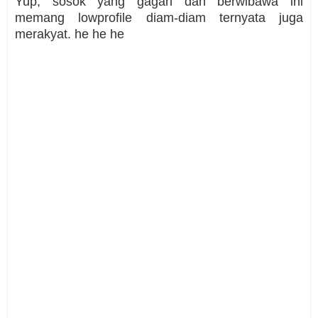
Yup, sosok yang gagah dan berwibawa ini
memang lowprofile diam-diam ternyata juga
merakyat. he he he