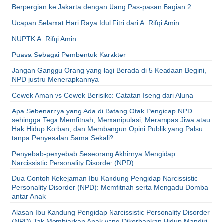
Berpergian ke Jakarta dengan Uang Pas-pasan Bagian 2
Ucapan Selamat Hari Raya Idul Fitri dari A. Rifqi Amin
NUPTK A. Rifqi Amin
Puasa Sebagai Pembentuk Karakter
Jangan Ganggu Orang yang lagi Berada di 5 Keadaan Begini,
NPD justru Menerapkannya
Cewek Aman vs Cewek Berisiko: Catatan Iseng dari Aluna
Apa Sebenarnya yang Ada di Batang Otak Pengidap NPD
sehingga Tega Memfitnah, Memanipulasi, Merampas Jiwa atau
Hak Hidup Korban, dan Membangun Opini Publik yang Palsu
tanpa Penyesalan Sama Sekali?
Penyebab-penyebab Seseorang Akhirnya Mengidap
Narcissistic Personality Disorder (NPD)
Dua Contoh Kekejaman Ibu Kandung Pengidap Narcissistic
Personality Disorder (NPD): Memfitnah serta Mengadu Domba
antar Anak
Alasan Ibu Kandung Pengidap Narcissistic Personality Disorder
(NPD) Tak Membiarkan Anak yang Dikorbankan Hidup Mandiri