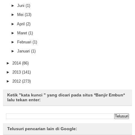
►
Juni
(1)
►
Mei
(13)
►
April
(2)
►
Maret
(1)
►
Februari
(1)
►
Januari
(1)
►
2014
(86)
►
2013
(141)
►
2012
(273)
Ketik "kata kunci " yang dicari pada situs *Banjir Embun*
lalu tekan enter:
Telusuri pencarian lain di Google: