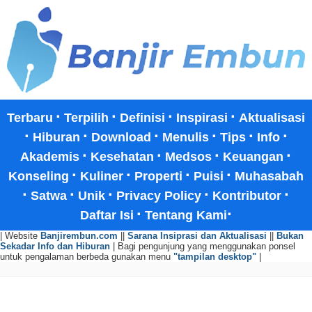
·
·
·
·
Terbaru
Terpilih
Definisi
Inspirasi
Aktualisasi
·
·
·
·
·
·
Hiburan
Download
Menulis
Tips
Info
·
·
·
·
Akademis
Kesehatan
Medsos
Keuangan
·
·
·
·
Konseling
Kuliner
Properti
Puisi
Muhasabah
·
·
·
·
·
Satwa
Unik
Privacy Policy
Kontributor
·
·
Daftar Isi
Tentang Kami
| Website
Banjirembun.com
||
Sarana Insiprasi dan Aktualisasi
||
Bukan
Sekadar Info dan Hiburan
| Bagi pengunjung yang menggunakan ponsel
untuk pengalaman berbeda gunakan menu
"tampilan desktop"
|