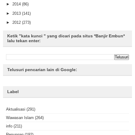
►
2014
(86)
►
2013
(141)
►
2012
(273)
Ketik "kata kunci " yang dicari pada situs *Banjir Embun*
lalu tekan enter:
Telusuri pencarian lain di Google:
Label
Aktualisasi
(291)
Wawasan Islam
(264)
info
(211)
Renungan
(192)