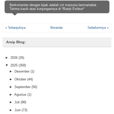
Berkomentar dengan bijak adalah ciri manusia bermartabat.
Terima kasih atas kunjungannya di *Banjir Embun*
« Selanjutnya
Beranda
Sebelumnya »
Arsip Blog:
►
2026
(26)
▼
2025
(358)
►
Desember
(1)
►
Oktober
(44)
►
September
(56)
►
Agustus
(1)
►
Juli
(98)
►
Juni
(73)