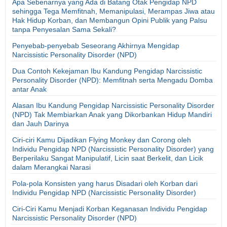
Apa Sebenarnya yang Ada di Batang Otak Pengidap NPD
sehingga Tega Memfitnah, Memanipulasi, Merampas Jiwa atau
Hak Hidup Korban, dan Membangun Opini Publik yang Palsu
tanpa Penyesalan Sama Sekali?
Penyebab-penyebab Seseorang Akhirnya Mengidap
Narcissistic Personality Disorder (NPD)
Dua Contoh Kekejaman Ibu Kandung Pengidap Narcissistic
Personality Disorder (NPD): Memfitnah serta Mengadu Domba
antar Anak
Alasan Ibu Kandung Pengidap Narcissistic Personality Disorder
(NPD) Tak Membiarkan Anak yang Dikorbankan Hidup Mandiri
dan Jauh Darinya
Ciri-ciri Kamu Dijadikan Flying Monkey dan Corong oleh
Individu Pengidap NPD (Narcissistic Personality Disorder) yang
Berperilaku Sangat Manipulatif, Licin saat Berkelit, dan Licik
dalam Merangkai Narasi
Pola-pola Konsisten yang harus Disadari oleh Korban dari
Individu Pengidap NPD (Narcissistic Personality Disorder)
Ciri-Ciri Kamu Menjadi Korban Keganasan Individu Pengidap
Narcissistic Personality Disorder (NPD)