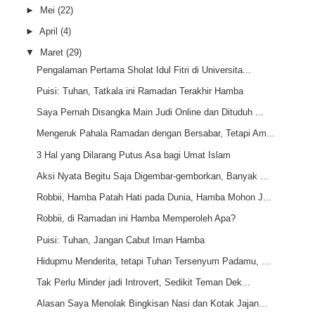
►
Mei
(22)
►
April
(4)
▼
Maret
(29)
Pengalaman Pertama Sholat Idul Fitri di Universita...
Puisi: Tuhan, Tatkala ini Ramadan Terakhir Hamba
Saya Pernah Disangka Main Judi Online dan Dituduh ...
Mengeruk Pahala Ramadan dengan Bersabar, Tetapi Am...
3 Hal yang Dilarang Putus Asa bagi Umat Islam
Aksi Nyata Begitu Saja Digembar-gemborkan, Banyak ...
Robbii, Hamba Patah Hati pada Dunia, Hamba Mohon J...
Robbii, di Ramadan ini Hamba Memperoleh Apa?
Puisi: Tuhan, Jangan Cabut Iman Hamba
Hidupmu Menderita, tetapi Tuhan Tersenyum Padamu, ...
Tak Perlu Minder jadi Introvert, Sedikit Teman Dek...
Alasan Saya Menolak Bingkisan Nasi dan Kotak Jajan...