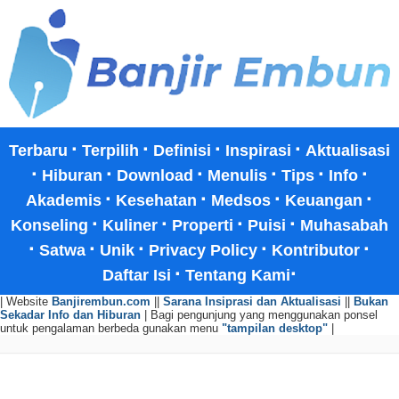
·
·
·
·
Terbaru
Terpilih
Definisi
Inspirasi
Aktualisasi
·
·
·
·
·
·
Hiburan
Download
Menulis
Tips
Info
·
·
·
·
Akademis
Kesehatan
Medsos
Keuangan
·
·
·
·
Konseling
Kuliner
Properti
Puisi
Muhasabah
·
·
·
·
·
Satwa
Unik
Privacy Policy
Kontributor
·
·
Daftar Isi
Tentang Kami
| Website
Banjirembun.com
||
Sarana Insiprasi dan Aktualisasi
||
Bukan
Sekadar Info dan Hiburan
| Bagi pengunjung yang menggunakan ponsel
untuk pengalaman berbeda gunakan menu
"tampilan desktop"
|