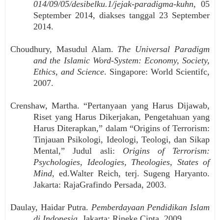
014/09/05/desibelku.1/jejak-paradigma-kuhn
, 05
September 2014, diakses tanggal 23 September
2014.
Choudhury, Masudul Alam.
The Universal Paradigm
and the Islamic Word-System: Economy, Society,
Ethics, and Science
.
Singapore: World Scientifc,
2007.
Crenshaw, Martha. “Pertanyaan yang Harus Dijawab,
Riset yang Harus Dikerjakan, Pengetahuan yang
Harus Diterapkan,” dalam “Origins of Terrorism:
Tinjauan Psikologi, Ideologi, Teologi, dan Sikap
Mental,” Judul asli:
Origins of Terrorism:
Psychologies, Ideologies, Theologies, States of
Mind
, ed.Walter Reich, terj. Sugeng Haryanto.
Jakarta: RajaGrafindo Persada, 2003.
Daulay, Haidar Putra.
Pemberdayaan Pendidikan Islam
di Indonesia
.
Jakarta: Rineke Cipta, 2009.