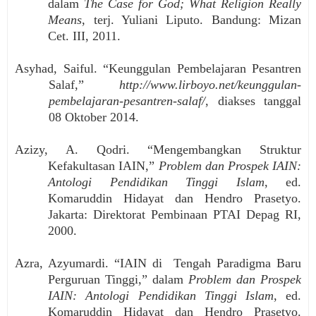
dalam
The Case for God; What Religion Really
Means
, terj. Yuliani Liputo. Bandung: Mizan
Cet. III, 2011.
Asyhad, Saiful. “Keunggulan Pembelajaran Pesantren
Salaf,”
http://www.lirboyo.net/keunggulan-
pembelajaran-pesantren-salaf/
, diakses tanggal
08 Oktober 2014.
Azizy, A. Qodri. “Mengembangkan Struktur
Kefakultasan IAIN,”
Problem dan Prospek IAIN:
Antologi Pendidikan Tinggi Islam
, ed.
Komaruddin Hidayat dan Hendro Prasetyo.
Jakarta: Direktorat Pembinaan PTAI Depag RI,
2000.
Azra, Azyumardi. “IAIN di Tengah Paradigma Baru
Perguruan Tinggi,” dalam
Problem dan Prospek
IAIN: Antologi Pendidikan Tinggi Islam
, ed.
Komaruddin Hidayat dan Hendro Prasetyo.