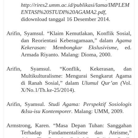
http://rires2.umm.ac.id/publikasi/lama/IMPLEM
ENTASI%20STUDI%20AGAMA2.pdf
,
didownload tanggal 16 Desember 2014.
Arifin, Syamsul. “Klaim Kemutlakan, Konflik Sosial,
dan Reorientasi Keberagamaan,” dalam
Agama
Kekerasan: Membongkar Ekslusivisme
, ed.
Armada Riyanto. Malang: Dioma, 2000.
Arifin, Syamsul. “Konflik, Kekerasan, dan
Multikulturalisme: Mengurai Sengkarut Agama
di Ranah Sosial,” dalam
Ulumul Qur’an (
Vol.
X/No.1/Th.ke-25/2014).
Arifin, Syamsul.
Studi Agama: Perspektif Sosiologis
&Isu-isu Kontemporer
.
Malang: UMM, 2009.
Armstrong, Karen. “Masa Depan Tuhan: Sanggahan
Terhadap Fundamentalisme dan Ateisme,”