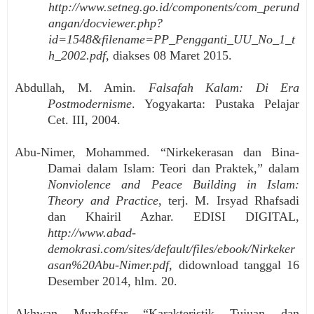
http://www.setneg.go.id/components/com_perund
angan/docviewer.php?
id=1548&filename=PP_Pengganti_UU_No_1_t
h_2002.pdf
, diakses 08 Maret 2015.
Abdullah,
M. Amin.
Falsafah Kalam: Di Era
Postmodernisme
. Yogyakarta: Pustaka Pelajar
Cet. III, 2004.
Abu-Nimer, Mohammed. “Nirkekerasan dan Bina-
Damai dalam Islam: Teori dan Praktek,” dalam
Nonviolence and Peace Building in Islam:
Theory and Practice
, terj. M. Irsyad Rhafsadi
dan Khairil Azhar. EDISI DIGITAL,
http://www.abad-
demokrasi.com/sites/default/files/ebook/Nirkeker
asan%20Abu-Nimer.pdf
,
didownload tanggal 16
Desember 2014, hlm. 20.
Akhwan, Muzhoffar. “Karakteristik, Tujuan, dan