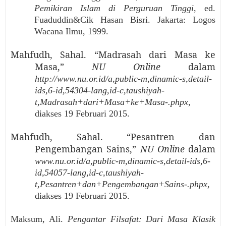
Pemikiran Islam di Perguruan Tinggi
, ed.
Fuaduddin&Cik Hasan Bisri. Jakarta: Logos
Wacana Ilmu, 1999.
Mahfudh, Sahal. “Madrasah dari Masa ke
Masa,”
NU Online
dalam
http://www.nu.or.id/a,public-m,dinamic-s,detail-
ids,6-id,54304-lang,id-c,taushiyah-
t,Madrasah+dari+Masa+ke+Masa-.phpx
,
diakses 19 Februari 2015.
Mahfudh, Sahal. “Pesantren dan
Pengembangan Sains,”
NU Online
dalam
www.nu.or.id/a,public-m,dinamic-s,detail-ids,6-
id,54057-lang,id-c,taushiyah-
t,Pesantren+dan+Pengembangan+Sains-.phpx
,
diakses 19 Februari 2015.
Maksum, Ali.
Pengantar Filsafat: Dari Masa Klasik