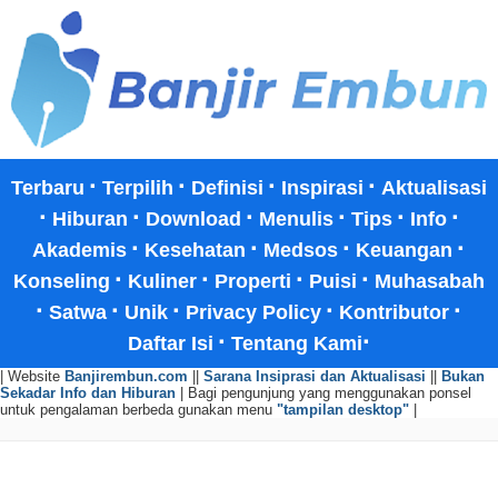
·
·
·
·
Terbaru
Terpilih
Definisi
Inspirasi
Aktualisasi
·
·
·
·
·
·
Hiburan
Download
Menulis
Tips
Info
·
·
·
·
Akademis
Kesehatan
Medsos
Keuangan
·
·
·
·
Konseling
Kuliner
Properti
Puisi
Muhasabah
·
·
·
·
·
Satwa
Unik
Privacy Policy
Kontributor
·
·
Daftar Isi
Tentang Kami
| Website
Banjirembun.com
||
Sarana Insiprasi dan Aktualisasi
||
Bukan
Sekadar Info dan Hiburan
| Bagi pengunjung yang menggunakan ponsel
untuk pengalaman berbeda gunakan menu
"tampilan desktop"
|