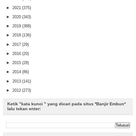
►
2021
(375)
►
2020
(343)
►
2019
(388)
►
2018
(136)
►
2017
(29)
►
2016
(20)
►
2015
(28)
►
2014
(86)
►
2013
(141)
►
2012
(273)
Ketik "kata kunci " yang dicari pada situs *Banjir Embun*
lalu tekan enter: