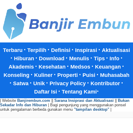
·
·
·
·
Terbaru
Terpilih
Definisi
Inspirasi
Aktualisasi
·
·
·
·
·
·
Hiburan
Download
Menulis
Tips
Info
·
·
·
·
Akademis
Kesehatan
Medsos
Keuangan
·
·
·
·
Konseling
Kuliner
Properti
Puisi
Muhasabah
·
·
·
·
·
Satwa
Unik
Privacy Policy
Kontributor
·
·
Daftar Isi
Tentang Kami
| Website
Banjirembun.com
||
Sarana Insiprasi dan Aktualisasi
||
Bukan
Sekadar Info dan Hiburan
| Bagi pengunjung yang menggunakan ponsel
untuk pengalaman berbeda gunakan menu
"tampilan desktop"
|