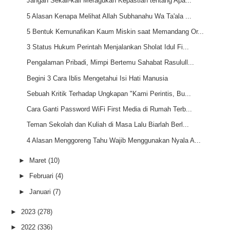
Jangan Sekali-kali Meragukan Kepastian tentang Apa...
5 Alasan Kenapa Melihat Allah Subhanahu Wa Ta'ala ...
5 Bentuk Kemunafikan Kaum Miskin saat Memandang Or...
3 Status Hukum Perintah Menjalankan Sholat Idul Fi...
Pengalaman Pribadi, Mimpi Bertemu Sahabat Rasulull...
Begini 3 Cara Iblis Mengetahui Isi Hati Manusia
Sebuah Kritik Terhadap Ungkapan "Kami Perintis, Bu...
Cara Ganti Password WiFi First Media di Rumah Terb...
Teman Sekolah dan Kuliah di Masa Lalu Biarlah Berl...
4 Alasan Menggoreng Tahu Wajib Menggunakan Nyala A...
►
Maret
(10)
►
Februari
(4)
►
Januari
(7)
►
2023
(278)
►
2022
(336)